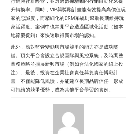
行銷與社群經營，並透過數據驅動的行銷自動化來提
升轉換率。同時，VIP與獎勵計畫能有效提高高價值玩
家的忠誠度，而精細化的CRM系統則幫助長期維持玩
家活躍度。案例中也常見平台透過區域化活動（如本
地節慶促銷）來快速取得新市場的認知。
此外，應對監管變動與市場競爭的能力亦是成功關
鍵。頂尖平台會設立合規團隊與風控系統，及時調整
業務策略並擴展新興市場（例如合法化國家的線上投
注）。最後，投資在企業社會責任與負責任博彩計
畫，不僅能降低風險，亦能建立長期品牌信任，形成
可持續的競爭優勢，成為其他平台學習的實例。