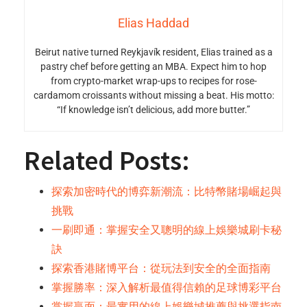
Elias Haddad
Beirut native turned Reykjavík resident, Elias trained as a
pastry chef before getting an MBA. Expect him to hop
from crypto-market wrap-ups to recipes for rose-
cardamom croissants without missing a beat. His motto:
“If knowledge isn’t delicious, add more butter.”
Related Posts:
探索加密時代的博弈新潮流：比特幣賭場崛起與
挑戰
一刷即通：掌握安全又聰明的線上娛樂城刷卡秘
訣
探索香港賭博平台：從玩法到安全的全面指南
掌握勝率：深入解析最值得信賴的足球博彩平台
掌握贏面：最實用的線上娛樂城推薦與挑選指南