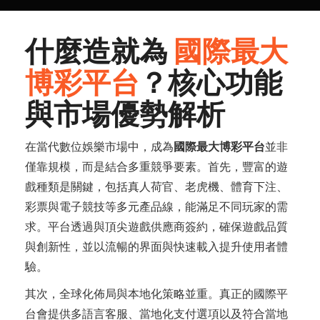
什麼造就為
國際最大
博彩平台
？核心功能
與市場優勢解析
在當代數位娛樂市場中，成為
國際最大博彩平台
並非
僅靠規模，而是結合多重競爭要素。首先，豐富的遊
戲種類是關鍵，包括真人荷官、老虎機、體育下注、
彩票與電子競技等多元產品線，能滿足不同玩家的需
求。平台透過與頂尖遊戲供應商簽約，確保遊戲品質
與創新性，並以流暢的界面與快速載入提升使用者體
驗。
其次，全球化佈局與本地化策略並重。真正的國際平
台會提供多語言客服、當地化支付選項以及符合當地