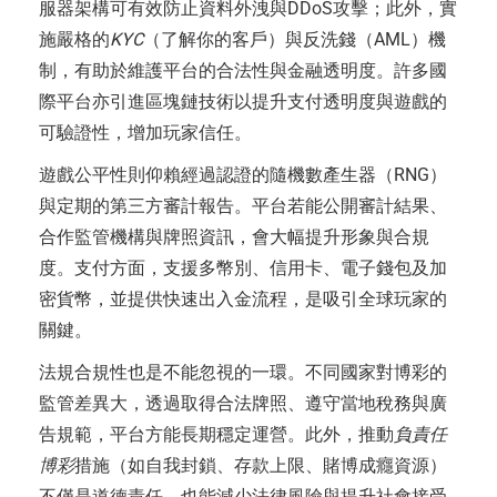
服器架構可有效防止資料外洩與DDoS攻擊；此外，實
施嚴格的
KYC
（了解你的客戶）與反洗錢（AML）機
制，有助於維護平台的合法性與金融透明度。許多國
際平台亦引進區塊鏈技術以提升支付透明度與遊戲的
可驗證性，增加玩家信任。
遊戲公平性則仰賴經過認證的隨機數產生器（RNG）
與定期的第三方審計報告。平台若能公開審計結果、
合作監管機構與牌照資訊，會大幅提升形象與合規
度。支付方面，支援多幣別、信用卡、電子錢包及加
密貨幣，並提供快速出入金流程，是吸引全球玩家的
關鍵。
法規合規性也是不能忽視的一環。不同國家對博彩的
監管差異大，透過取得合法牌照、遵守當地稅務與廣
告規範，平台方能長期穩定運營。此外，推動
負責任
博彩
措施（如自我封鎖、存款上限、賭博成癮資源）
不僅是道德責任，也能減少法律風險與提升社會接受