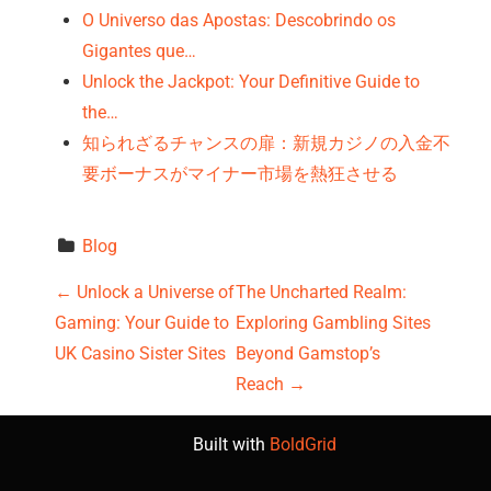
O Universo das Apostas: Descobrindo os
Gigantes que…
Unlock the Jackpot: Your Definitive Guide to
the…
知られざるチャンスの扉：新規カジノの入金不
要ボーナスがマイナー市場を熱狂させる
Blog
P
←
Unlock a Universe of
The Uncharted Realm:
Gaming: Your Guide to
Exploring Gambling Sites
o
UK Casino Sister Sites
Beyond Gamstop’s
s
Reach
→
t
Built with
BoldGrid