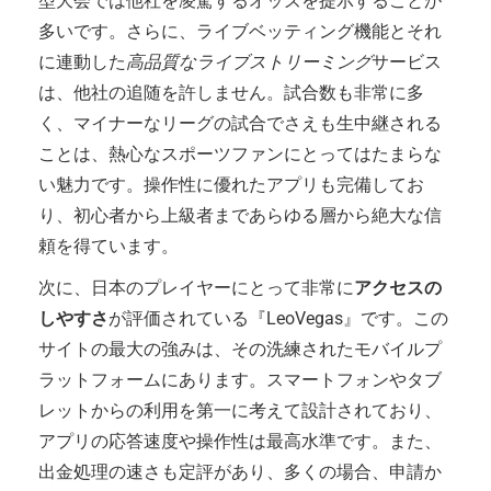
型大会では他社を凌駕するオッズを提示することが
多いです。さらに、ライブベッティング機能とそれ
に連動した
高品質なライブストリーミング
サービス
は、他社の追随を許しません。試合数も非常に多
く、マイナーなリーグの試合でさえも生中継される
ことは、熱心なスポーツファンにとってはたまらな
い魅力です。操作性に優れたアプリも完備してお
り、初心者から上級者まであらゆる層から絶大な信
頼を得ています。
次に、日本のプレイヤーにとって非常に
アクセスの
しやすさ
が評価されている『LeoVegas』です。この
サイトの最大の強みは、その洗練されたモバイルプ
ラットフォームにあります。スマートフォンやタブ
レットからの利用を第一に考えて設計されており、
アプリの応答速度や操作性は最高水準です。また、
出金処理の速さも定評があり、多くの場合、申請か