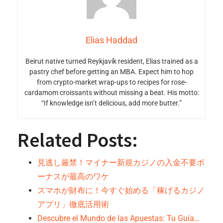
Elias Haddad
Beirut native turned Reykjavík resident, Elias trained as a
pastry chef before getting an MBA. Expect him to hop
from crypto-market wrap-ups to recipes for rose-
cardamom croissants without missing a beat. His motto:
“If knowledge isn’t delicious, add more butter.”
Related Posts:
見逃し厳禁！マイナー新規カジノの入金不要ボ
ーナスが最高のワケ
スマホが財布に！今すぐ始める「稼げるカジノ
アプリ」徹底活用術
Descubre el Mundo de las Apuestas: Tu Guía…