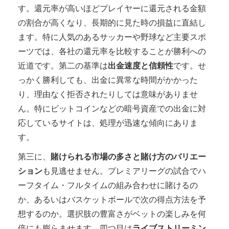
す。還元率が高いほどプレイヤーに還元される金額
の割合が高くなり、長期的に見た時の損益に直結し
ます。特に人気のあるサッカーや野球など主要スポ
ーツでは、各社の還元率を比較することが勝利への
近道です。第二の基準は
出金速度と信頼性
です。せ
っかく勝利しても、出金に異常な時間がかかった
り、理由なく拒否されたりしては意味がありませ
ん。特にビットコインなどの暗号資産での出金に対
応しているサイトは、処理が迅速な傾向にありま
す。
第三に、
賭けられる市場の多さと賭け方のバリエー
ション
も見逃せません。プレミアリーグの試合でハ
ーフタイム・フルタイムの組み合わせに賭けるの
か、あるいはバスケットボールで次の得点方法を予
想するのか。選択肢の豊富さがベットの楽しみを何
倍にも膨らませます。四つ目は
ライブストリーミン