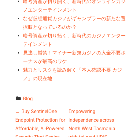
暗号資産が切り開く、新時代のオンラインカジ
ノエンターテインメント
なぜ仮想通貨カジノがギャンブラーの新たな選
択肢となっているのか？
暗号資産が切り拓く、新時代のカジノエンター
テインメント
見逃し厳禁！マイナー新規カジノの入金不要ボ
ーナスが最高のワケ
魅力とリスクを読み解く「本人確認不要 カジ
ノ」の現在地
Blog
P
←
Buy SentinelOne
Empowering
Endpoint Protection for
independence across
o
Affordable, AI-Powered
North West Tasmania