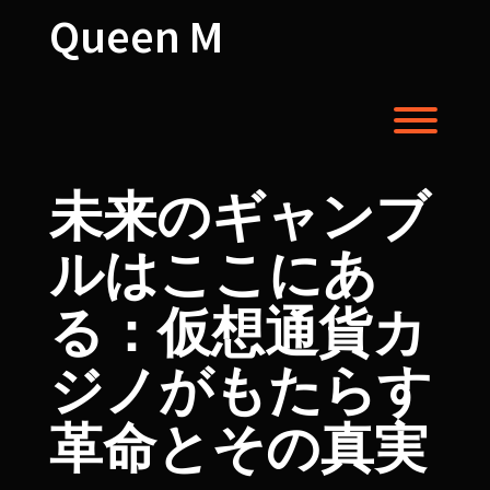
Skip
Queen M
to
content
Toggl
未来のギャンブ
ルはここにあ
る：仮想通貨カ
ジノがもたらす
革命とその真実