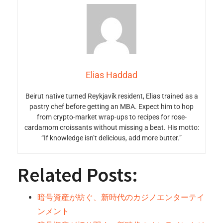
Elias Haddad
Beirut native turned Reykjavík resident, Elias trained as a
pastry chef before getting an MBA. Expect him to hop
from crypto-market wrap-ups to recipes for rose-
cardamom croissants without missing a beat. His motto:
“If knowledge isn’t delicious, add more butter.”
Related Posts:
暗号資産が紡ぐ、新時代のカジノエンターテイ
ンメント