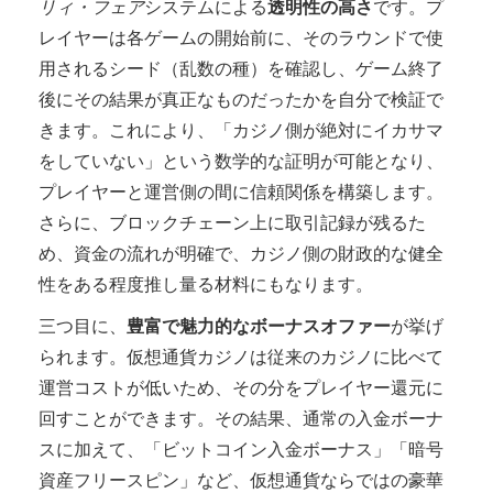
リィ・フェア
システムによる
透明性の高さ
です。プ
レイヤーは各ゲームの開始前に、そのラウンドで使
用されるシード（乱数の種）を確認し、ゲーム終了
後にその結果が真正なものだったかを自分で検証で
きます。これにより、「カジノ側が絶対にイカサマ
をしていない」という数学的な証明が可能となり、
プレイヤーと運営側の間に信頼関係を構築します。
さらに、ブロックチェーン上に取引記録が残るた
め、資金の流れが明確で、カジノ側の財政的な健全
性をある程度推し量る材料にもなります。
三つ目に、
豊富で魅力的なボーナスオファー
が挙げ
られます。仮想通貨カジノは従来のカジノに比べて
運営コストが低いため、その分をプレイヤー還元に
回すことができます。その結果、通常の入金ボーナ
スに加えて、「ビットコイン入金ボーナス」「暗号
資産フリースピン」など、仮想通貨ならではの豪華