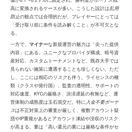
価が0.1〜0.2ドルに固定され、勝利金がボーナス残
高に変換されるケースが多い。こうした設計は
乱用
防止
の観点では合理的だが、プレイヤーにとっては
「受け取り前に条件を読み解くこと」が不可欠とな
る。
一方で、
マイナー
な新規運営の魅力は「尖った提供
内容」にある。ユニークなプロバイダ構成、暗号資
産対応、カスタムトーナメントなど、既存大手では
見られない施策に遭遇することも珍しくない。ただ
し、ここには相応の
リスク
も伴う。ライセンスの種
類（クラスや発行国）、監査の透明性、サポートの
対応速度、KYCの厳格さ、決済遅延の有無など、運
営体制の成熟度は玉石混交だ。特に
入金不要ボーナ
ス
は不正対策上の審査が厳しく、複数アカウント疑
惑やIP重複があるとアカウント凍結や没収のリスク
が高まる。要は「高い還元の裏には厳格な条件がセ