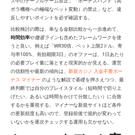
ス中のテーブルゲーム禁止」「ボーナスハント（高
ボラ機種への極端なベット変動）の禁止」など、違
反しやすいポイントを必ず確認する。
比較検討の際は、単なる金額比較から一歩進めて、
時間効率
や
撤退ライン
も含めたフレームワークを使
うと良い。例えば「WR30倍、ベット上限2ドル、寄
与率100%、有効期限3日」のオファーは、1日あたり
の必要プレイ量に落とすと現実的かが見える。運営
の信頼性や最新の傾向は、
新規カジノ 入金不要ボー
ナス マイナー
のような解説で基礎を押さえつつ、最
終判断では自分のプレイスタイル（短時間で切り上
げたい、あるいは時間をかけて分散したい）に合致
するかを重視する。
マイナー
な新規サイトほど条件
の更新頻度も高いので、登録前後で規約が変わって
いないかを逐次チェックする運用も欠かせない。