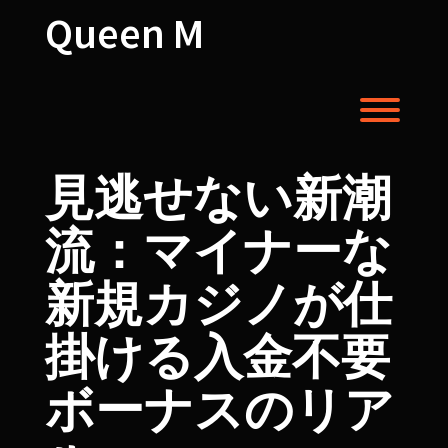
Skip
Queen M
to
content
Toggl
見逃せない新潮
流：マイナーな
新規カジノが仕
掛ける入金不要
ボーナスのリア