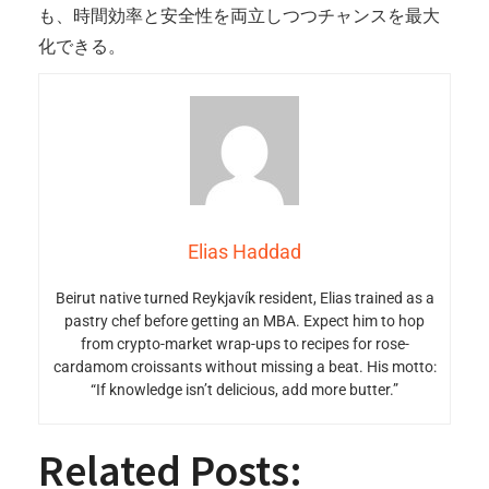
も、時間効率と安全性を両立しつつチャンスを最大
化できる。
Elias Haddad
Beirut native turned Reykjavík resident, Elias trained as a
pastry chef before getting an MBA. Expect him to hop
from crypto-market wrap-ups to recipes for rose-
cardamom croissants without missing a beat. His motto:
“If knowledge isn’t delicious, add more butter.”
Related Posts: