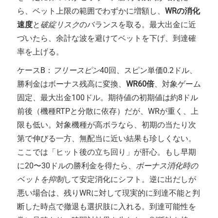
ら、ベット上限の範囲でわずかに増額し、
WRの消化
速度
と
破綻リスク
のバランスを取る。最大出金に近
づいたら、余計な波を避けてベットを下げ、到達確
率を上げる。
ケースB：
フリースピン
40回、スピン単価0.2ドル、
勝利金はボーナス残高に変換、
WR60倍
、対象ゲーム
固定、最大出金100ドル。期待値の初期値は約8ドル
前後（機種RTPと分散に依存）だが、WRが重く、上
限も低い。対象機種が高ボラなら、初期の当たり次
第で伸びる一方、無配当に近い結果も珍しくない。
ここでは「ヒット後の立ち回り」が肝心。もし早期
に20〜30ドルの勝利金を得たら、
ボーナス消化時の
ベットを抑制
して安定消化にシフト。逆に出だしが
悪い場合は、残りWRに対して現実的に到達不能と判
断した時点で撤退も選択肢に入れる。到達可能性を