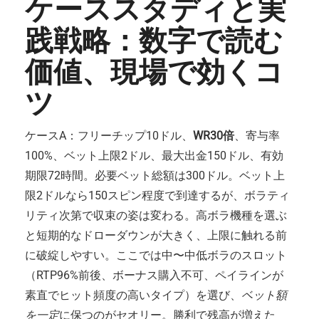
ケーススタディと実
践戦略：数字で読む
価値、現場で効くコ
ツ
ケースA：フリーチップ10ドル、
WR30倍
、寄与率
100%、ベット上限2ドル、最大出金150ドル、有効
期限72時間。必要ベット総額は300ドル。ベット上
限2ドルなら150スピン程度で到達するが、ボラティ
リティ次第で収束の姿は変わる。高ボラ機種を選ぶ
と短期的なドローダウンが大きく、上限に触れる前
に破綻しやすい。ここでは中〜中低ボラのスロット
（RTP96%前後、ボーナス購入不可、ペイラインが
素直でヒット頻度の高いタイプ）を選び、
ベット額
を一定
に保つのがセオリー。勝利で残高が増えた