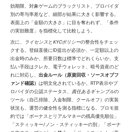
効期限、対象ゲームのブラックリスト、プロバイダ
別の寄与率差など、細部が結果に大きく影響する。
表面上の「金額の大きさ」に目を奪われず、「条件
の実効難度」を指標化して比較しよう。
次に、
ライセンス
と
KYCポリシー
の整合性をチェッ
クする。登録直後にID提出が必須か、一定額以上の
出金時のみか、所要日数は標準でどれくらいか。支
払い手段はクレカ、電子ウォレット、暗号資産のど
れに対応し、
出金ルール（原資回収・ソースオブフ
ァンド確認）
は明文化されているか。RTP表示やプ
ロバイダの公認ステータス、
責任あるギャンブル
の
ツール（自己排除、入金制限、クールオフ）の実装
状況も、運営の健全性を測る指標になる。プロモ規
約では「ボーナスとリアルマネーの残高優先順位」
「スティッキー/ノン・スティッキーの別」「ボーナ