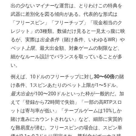
出の少ない
マイナー
な運営は、とりわけこの特典を
武器に差別化を図る傾向がある。代表的な形式は
「フリースピン」「フリーチップ」「現金相当のク
レジット」の3種類。数値だけ見ると一見太っ腹に映
るが、実際は
出金条件
（賭け条件、いわゆるWR）や
ベット上限
、最大出金額、対象ゲームの制限など、
細かなルール設計でバランスを取っていることが多
い。
例えば、10ドルのフリーチップに対し
30〜60倍
の賭
け条件、1スピンあたりのベット上限が1〜5ドル、
最大出金
が100〜200ドルといった枠が一般的だ。加
えて「登録から72時間で失効」「一部の高RTPスロ
ットは寄与率が低い」「テーブルゲームは10%しか
賭け進みにカウントされない」など、細部に実質的
な難易度が潜む。フリースピンの場合は、スピン単