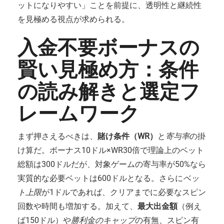
ットになりやすい」ことを前提に、透明性と継続性
を見極める視点が求められる。
入金不要ボーナスの
賢い見極め方：条件
の読み解きと選定フ
レームワーク
まず押さえるべきは、
賭け条件（WR）
と
寄与率
の掛
け算だ。ボーナス10ドル×WR30倍で理論上のベット
総額は300ドルだが、対象ゲームの寄与率が50%なら
実質的な必要ベットは600ドルとなる。さらに
ベッ
ト上限
が1ドルであれば、クリアまでに必要なスピン
回数や時間も増加する。加えて、
最大出金額
（例え
ば150ドル）や
勝利金のキャップ
の有無、スピン有