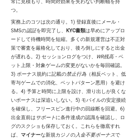
常に見積もり、時間対効果を失わない判断軸を持
つ。
実務上のコツは次の通り。1) 登録直後にメール・
SMSの
認証
を即完了し、
KYC書類
は早めにアップロ
ードして待機時間を短縮。多くの新規運営は不正対
策で審査を厳格化しており、後ろ倒しにすると出金
が遅れる。2) セッションログをつけ、
WR残高
・ベ
ット上限・対象ゲームの変更がないかを毎回確認。
3) ボーナス規約に記載の
禁止行為
（相反ベット、低
寄与ゲームでの消化、ベットパターン悪用）を避け
る。4) 予算と時間に上限を設け、滑り出しが良くな
いボーナスは深追いしない。5) モバイルの安定接続
を確保し、フリースピン進行中の回線断を回避。6)
出金直前は
サポート
に条件達成の認識を確認し、ロ
グのスクショも保存しておく。これらを徹底すれ
ば、
マイナー
な新規カジノの
入金不要ボーナス
で