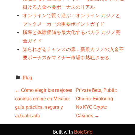
掛ける入金不要ボーナスのリアル
オンラインで賢く遊ぶ：オンライン カジノと
ブックメーカーの重要ポイントガイド
勝率と体験価値を最大化するバカラ カジノ完
全ガイド
知られざるチャンスの扉：新規カジノの入金不
要ボーナスがマイナー市場を熱狂させる
Blog
P
←
Cómo elegir los mejores
Private Bets, Public
casinos online en México:
Chains: Exploring
o
guía práctica, segura y
No KYC Crypto
s
actualizada
Casinos
→
t
Built with
BoldGrid