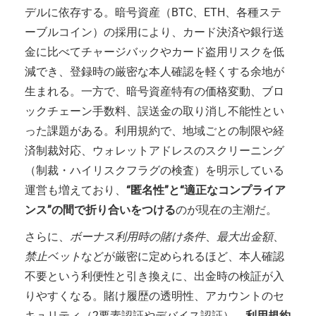
デルに依存する。暗号資産（BTC、ETH、各種ステ
ーブルコイン）の採用により、カード決済や銀行送
金に比べてチャージバックやカード盗用リスクを低
減でき、登録時の厳密な本人確認を軽くする余地が
生まれる。一方で、暗号資産特有の価格変動、ブロ
ックチェーン手数料、誤送金の取り消し不能性とい
った課題がある。利用規約で、地域ごとの制限や経
済制裁対応、ウォレットアドレスのスクリーニング
（制裁・ハイリスクフラグの検査）を明示している
運営も増えており、
“匿名性”と“適正なコンプライア
ンス”の間で折り合いをつける
のが現在の主潮だ。
さらに、
ボーナス利用時の賭け条件
、
最大出金額
、
禁止ベット
などが厳密に定められるほど、本人確認
不要という利便性と引き換えに、出金時の検証が入
りやすくなる。賭け履歴の透明性、アカウントのセ
キュリティ（2要素認証やデバイス認証）、
利用規約