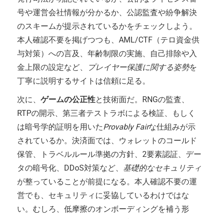
号や運営会社情報が分かるか、公認監査や紛争解決
のスキームが提示されているかをチェックしよう。
本人確認不要を掲げつつも、AML/CTF（テロ資金供
与対策）への言及、年齢制限の実施、自己排除や入
金上限の設定など、
プレイヤー保護に関する姿勢
を
丁寧に説明するサイトは信頼に足る。
次に、
ゲームの公正性
と技術面だ。RNGの監査、
RTPの開示、第三者テストラボによる検証、もしく
は暗号学的証明を用いた
Provably Fair
な仕組みが示
されているか。決済面では、ウォレットのコールド
保管、トラベルルール準拠の方針、2要素認証、デー
タの暗号化、DDoS対策など、
基礎的なセキュリティ
が整っていることが前提になる。本人確認不要の運
営でも、セキュリティに妥協しているわけではな
い。むしろ、低摩擦のオンボーディングを補う形