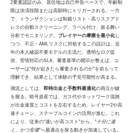
2要素認証のみ、居住地は自己申告ベースで、年齢制
限は決済段階または高額時にトリガーされる。一方
で、トランザクションは制裁リスト・高リスクアド
レスの自動スクリーニング、ラベル付け、振る舞い
分析でモニタリング。
プレイヤーの摩擦を最小化
し
つつ、不正・AMLリスクに対処するこの設計は、近
年の本人確認不要モデルの主流だ。透明なログ提
供、苦情対応のSLA、審査基準の開示が整えば、ユ
ーザーは“何が起きたら審査されるのか”を前もって
理解でき、結果として体験の予見可能性が高まる。
潮流としては、
即時出金と手数料最適化
の両立が鍵
を握る。暗号資産では、ガス代やネットワーク混雑
が出金速度とコストを左右するため、レイヤー2や高
速チェーン、ステーブルコインの活用が進む。これ
により、従来の“速いが高コスト”から、“
十分に速
く、かつ安価
”へ最適点を探る動きが加速している。