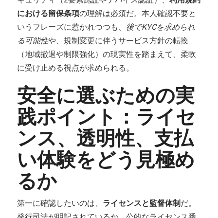
における留保条項
の理解は必須だ。本人確認不要と
いうフレーズに惹かれつつも、
後でKYCを求められ
る可能性
や、規制変更に伴うサービス方針の転換
（地域撤退や制限強化）の現実性を踏まえて、柔軟
に受け止める視点が求められる。
安全に選ぶための実
践ポイント：ライセ
ンス、透明性、支払
い体験をどう見極め
るか
第一に確認したいのは、
ライセンスと監督体制
だ。
発行司法が明記されているか、公的なライセンス番