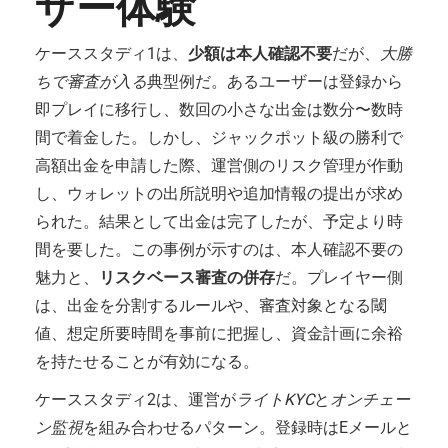
ザー体験
ケーススタディ1は、
少額は本人確認不要
だが、
大勝
ちで審査が入る
典型例だ。あるユーザーは登録から
即プレイに移行し、数回の小さな出金は数分〜数時
間で着金した。しかし、ジャックポット級の勝利で
高額出金を申請した際、運営側のリスク管理が作動
し、ウォレットの出所説明や追加情報の提出が求め
られた。結果として出金は完了したが、予定より時
間を要した。この事例が示すのは、本人確認不要の
魅力と、
リスクベース審査の併存
だ。プレイヤー側
は、出金を分割するルールや、審査対象となる閾
値、想定所要時間を事前に把握し、資金計画に余裕
を持たせることが有効になる。
ケーススタディ2は、運営が
ライトKYC
と
オンチェー
ン監視
を組み合わせるパターン。登録時はEメールと