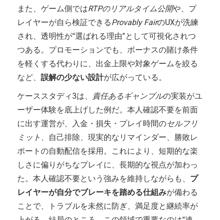
また、ゲーム側では
RTPのリアルタイム公開
や、プ
レイヤーが自ら検証できる
Provably Fair
のUXが洗練
され、透明性が“選ばれる理由”として可視化されつ
つある。プロモーションでも、ボーナスの賭け条件
を軽くする代わりに、出金上限や対象ゲームを絞る
など、
誤解の少ない設計
が広がっている。
ケーススタディ3は、
責任あるギャンブル
の実装がユ
ーザー体験を底上げした例だ。本人確認不要を前面
に出す運営が、入金・損失・プレイ時間の
セルフリ
ミット
、自己排除、現実的なリマインダー、勝敗レ
ポートの自動配信を採用。これにより、短期的な楽
しさに偏りがちなプレイに、長期的な視点が加わっ
た。本人確認不要という強みを維持しながらも、
プ
レイヤーが自分でブレーキを踏める仕組み
が備わる
ことで、トラブルを未然に防ぎ、満足度と継続率が
上がる。結局のところ、この領域で重要なのは“速