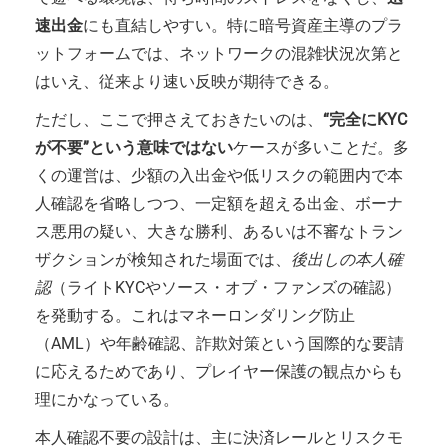
速出金
にも直結しやすい。特に暗号資産主導のプラ
ットフォームでは、ネットワークの混雑状況次第と
はいえ、従来より速い反映が期待できる。
ただし、ここで押さえておきたいのは、
“完全にKYC
が不要”という意味ではない
ケースが多いことだ。多
くの運営は、少額の入出金や低リスクの範囲内で本
人確認を省略しつつ、一定額を超える出金、ボーナ
ス悪用の疑い、大きな勝利、あるいは不審なトラン
ザクションが検知された場面では、
後出しの本人確
認
（ライトKYCやソース・オブ・ファンズの確認）
を発動する。これはマネーロンダリング防止
（AML）や年齢確認、詐欺対策という国際的な要請
に応えるためであり、プレイヤー保護の観点からも
理にかなっている。
本人確認不要の設計は、主に決済レールとリスクモ