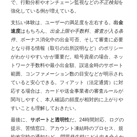
で、行動分析やオンチェーン監視などの
不正検知
を
強化している例が増えている。
支払い体験は、ユーザーの満足度を左右する。
出金
速度
はもちろん、
出金上限や手数料、審査が入る条
件
、ボーナス消化中の出金可否、そして審査に必要
となり得る情報（取引の出所説明など）のポリシー
がわかりやすいかが重要だ。暗号資産の場合、ネッ
トワーク手数料や最小出金額、誤送金時のサポート
範囲、コンファメーション数の目安などが明示され
ていると安心できる。フィアット（法定通貨）に対
応する場合は、カードや送金事業者の審査ルールが
関与しやすく、本人確認の頻度が相対的に上がりや
すいことも理解しておきたい。
最後に、
サポートと透明性
だ。24時間対応、ログの
提示、苦情窓口、アカウント凍結時のプロセス、規
約改定時の通知など、
問題発生時にどう向き合うか