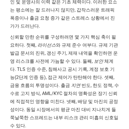
인 및 운영사의 이력 같은 기초 체력이다. 이러한 요소
는 평소에는 잘 드러나지 않지만, 갑작스러운 트래픽
폭증이나 출금 요청 증가 같은 스트레스 상황에서 진
가가 드러난다.
신뢰할 만한 순위를 구성하려면 몇 가지 핵심 축이 필
요하다. 첫째,
라이선스
와 규제 준수 여부다. 규제 기관
발급 문서의 진위, 갱신 주기, 제재 내역을 확인하면 운
영 리스크를 사전에 가늠할 수 있다. 둘째,
보안
체계
다. TLS 인증 수준, 침해사고 공시 기록, 계정 보호 기
능(2단계 인증 등), 접근 제어가 탄탄해야 한다. 셋째,
금융 흐름의 투명성이다. 출금
지연
빈도, 한도 정책, 수
수료 고지 방식, AML/KYC 절차의 명확성은 장기 신뢰
에 직접적인 영향을 미친다. 넷째, 배당 및 마진의 공정
성이다. 동일 시장에서의 평균 마진 대비 지나치게 들
쭉날쭉한 스프레드는 내부 리스크 관리 미흡의 신호일
수 있다.