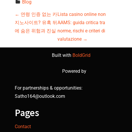
Blog
P
←
연령 인증 없는 카
Lista casino online non
지노사이트? 유혹 뒤
AAMS: guida critica tra
o
에 숨은 위험과 진실
norme, rischi e criteri di
s
valutazione
→
t
Built with
BoldGrid
n
Powered by
a
For partnerships & opportunities:
v
Satho164@outlook.com
i
Pages
g
Contact