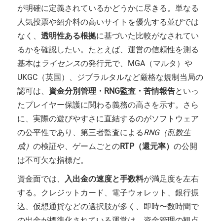
が明確に定義されているかどうかに尽きる。単なる
人気投票や紹介料の高いサイトを優先する並びでは
なく、
透明性ある根拠
に基づいた比較がなされてい
るかを確認したい。たとえば、運営の信頼性を測る
基本は
ライセンス
の発行元で、MGA（マルタ）や
UKGC（英国）、ジブラルタルなど厳格な規制当局の
認可は、
資金分別管理・RNG監査・苦情報告
といっ
たプレイヤー保護に関わる義務の高さを示す。さら
に、実際の遊びやすさに直結するのがソフトウェア
の公平性であり、第三者監査による
RNG（乱数生
成）
の検証や、ゲームごとの
RTP（還元率）
の公開
は不可欠な指標だ。
資金面では、
入出金の速度と手数料
が満足度を左右
する。クレジットカード、電子ウォレット、銀行振
込、仮想通貨などの選択肢が多く、即時〜数時間で
の出金が標準化されている運営は、資金管理の観点