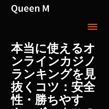
Skip
Queen M
to
content
Toggl
本当に使えるオ
ンラインカジノ
ランキングを見
抜くコツ：安全
性・勝ちやす