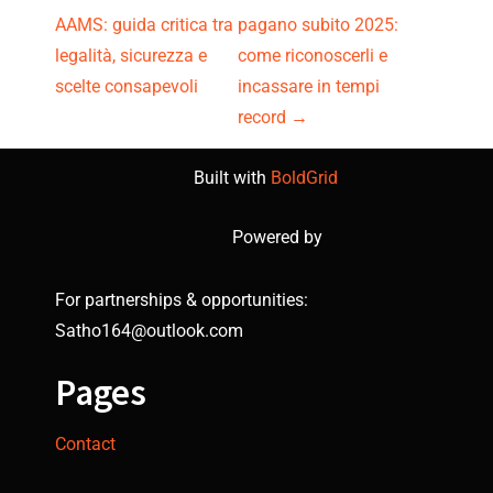
P
AAMS: guida critica tra
pagano subito 2025:
o
legalità, sicurezza e
come riconoscerli e
s
scelte consapevoli
incassare in tempi
record
→
t
Built with
BoldGrid
n
a
Powered by
v
For partnerships & opportunities:
i
Satho164@outlook.com
g
Pages
a
Contact
t