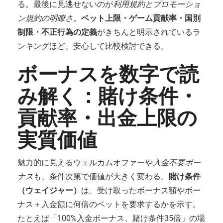
る。最後に見逃せないのが
利用規約とプロモーショ
ン規約の明瞭さ
。
ベット上限・ゲーム貢献率・国別
制限・不正行為の定義
がきちんと明示されているラ
ンキングほど、安心して比較検討できる。
ボーナスを数字で読
み解く：賭け条件・
貢献率・出金上限の
実質価値
魅力的に見えるウェルカムオファーや
入金不要ボー
ナス
も、条件次第で価値が大きく変わる。
賭け条件
（ウェイジャー）
は、受け取ったボーナス額やボー
ナス＋入金額に何倍のベットを要求するかを示す。
たとえば「100%入金ボーナス、賭け条件35倍」の場