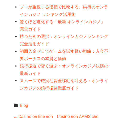
プロが重視する指標で比較する、納得のオンラ
インカジノ ランキング活用術
驚くほど進化する「最新 オンラインカジノ」
完全ガイド
勝つための選択：オンラインカジノランキング
完全活用ガイド
初回入金ゼロでゲームを試す賢い戦略：入金不
要ボーナスの本質と価値
銀行振込で賢く遊ぶ：オンラインカジノ決済の
最新ガイド
スムーズで確実な資金移動を叶える：オンライ
ンカジノの銀行振込徹底ガイド
Blog
←
Casino on line non
Casinò non AAMS che