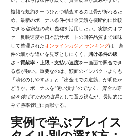
い。これらは条件が緩く、資金効率が読みやすい。
複雑な規約を一つひとつ精査するのは骨が折れるた
め、最新のボーナス条件や出金実績を横断的に比較
できる
信頼性の高い指標
を活用したい。実際のオフ
ァー反映速度や日本語サポートの回答品質まで加味
して整理された
オンラインカジノ ランキング
は、条
件の細かな違いを見落としにくく、
賭け条件の緩
さ・貢献率・上限・支払い速度
を一画面で照合でき
る点が強い。重要なのは、額面のインパクトよりも
「消化のしやすさ」と「出金までの道筋」が明確か
どうか。ボーナスを“使い潰す”のでなく、
資金の寿
命を伸ばすための道具
として選ぶ視点が、長期的に
みて勝率管理に貢献する。
実例で学ぶプレイス
タイル別の選び方：