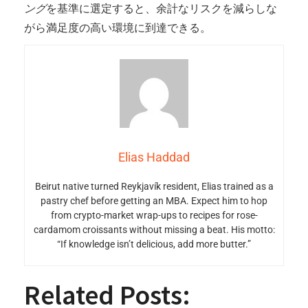
ング
を基準に選定すると、余計なリスクを減らしな
がら満足度の高い環境に到達できる。
Elias Haddad
Beirut native turned Reykjavík resident, Elias trained as a
pastry chef before getting an MBA. Expect him to hop
from crypto-market wrap-ups to recipes for rose-
cardamom croissants without missing a beat. His motto:
“If knowledge isn’t delicious, add more butter.”
Related Posts: