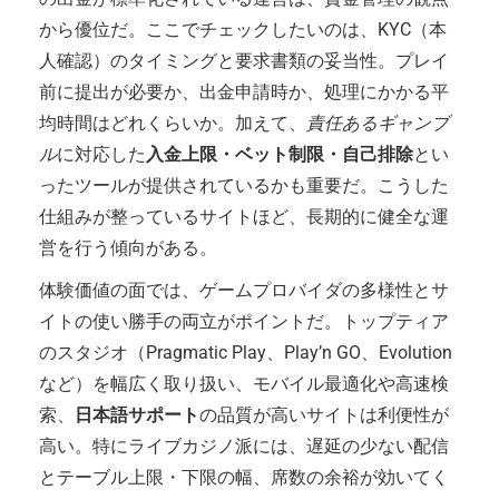
から優位だ。ここでチェックしたいのは、KYC（本
人確認）のタイミングと要求書類の妥当性。プレイ
前に提出が必要か、出金申請時か、処理にかかる平
均時間はどれくらいか。加えて、
責任あるギャンブ
ル
に対応した
入金上限・ベット制限・自己排除
とい
ったツールが提供されているかも重要だ。こうした
仕組みが整っているサイトほど、長期的に健全な運
営を行う傾向がある。
体験価値の面では、ゲームプロバイダの多様性とサ
イトの使い勝手の両立がポイントだ。トップティア
のスタジオ（Pragmatic Play、Play’n GO、Evolution
など）を幅広く取り扱い、モバイル最適化や高速検
索、
日本語サポート
の品質が高いサイトは利便性が
高い。特にライブカジノ派には、遅延の少ない配信
とテーブル上限・下限の幅、席数の余裕が効いてく