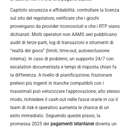
Capitolo sicurezza e affidabilità: controllare la licenza
sul sito del regolatore, verificare che i giochi
provengano da provider riconosciuti e che i RTP siano
dichiarati. Molti operatori non AAMS seri pubblicano
audit di terze parti, log di transazioni e strumenti di
“realtà del gioco” (limiti, time-out, autoesclusione
interna). In caso di problemi, un supporto 24/7 con
escalation documentata e tempi di risposta chiari fa
la differenza. A livello di pianificazione, frazionare
prelievi più ingenti in tranche compatibili con i
massimali può velocizzare l’approvazione; allo stesso
modo, richiedere il cash-out nelle fasce orarie in cui il
team di risk è operativo aumenta le chance di un
esito immediato. Seguendo queste prassi, la
promessa 2025 dei
pagamenti istantanei
diventa un