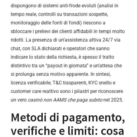
dispongono di sistemi anti-frode evoluti (analisi in
tempo reale, controlli su transazioni sospette,
monitoraggio delle fonti di fondi) riescono a
sbloccare i prelievi dei clienti affidabili in tempi molto
ridotti. La presenza di un’assistenza attiva 24/7 via
chat, con SLA dichiarati e operatori che sanno
indicare lo stato della richiesta, è spesso il tratto
distintivo tra un “payout in giornata” e un’attesa che
si prolunga senza motivo apparente. In sintesi,
licenza verificabile, T&C trasparenti, KYC snello e
customer care reattivo sono i pilastri per riconoscere
un vero
casinò non AAMS che paga subito
nel 2025.
Metodi di pagamento,
verifiche e limiti: cosa