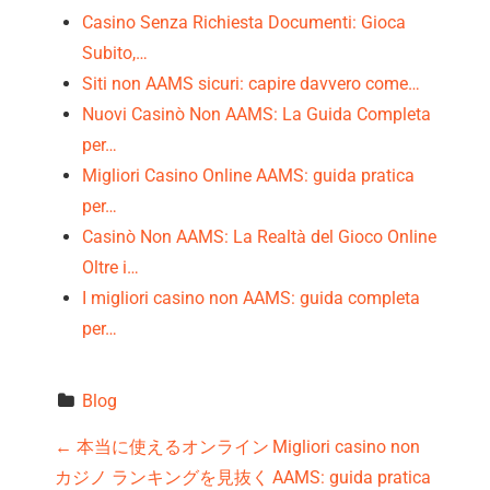
Casino Senza Richiesta Documenti: Gioca
Subito,…
Siti non AAMS sicuri: capire davvero come…
Nuovi Casinò Non AAMS: La Guida Completa
per…
Migliori Casino Online AAMS: guida pratica
per…
Casinò Non AAMS: La Realtà del Gioco Online
Oltre i…
I migliori casino non AAMS: guida completa
per…
Blog
P
←
本当に使えるオンライン
Migliori casino non
カジノ ランキングを見抜く
AAMS: guida pratica