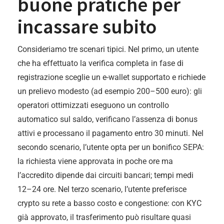
buone pratiche per
incassare subito
Consideriamo tre scenari tipici. Nel primo, un utente
che ha effettuato la verifica completa in fase di
registrazione sceglie un e-wallet supportato e richiede
un prelievo modesto (ad esempio 200–500 euro): gli
operatori ottimizzati eseguono un controllo
automatico sul saldo, verificano l’assenza di bonus
attivi e processano il pagamento entro 30 minuti. Nel
secondo scenario, l’utente opta per un bonifico SEPA:
la richiesta viene approvata in poche ore ma
l’accredito dipende dai circuiti bancari; tempi medi
12–24 ore. Nel terzo scenario, l’utente preferisce
crypto su rete a basso costo e congestione: con KYC
già approvato, il trasferimento può risultare quasi