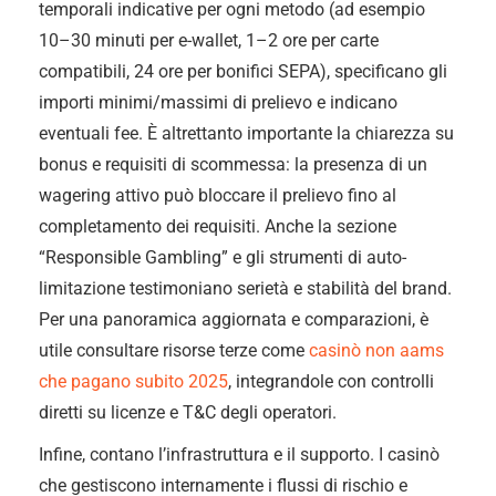
temporali indicative per ogni metodo (ad esempio
10–30 minuti per e-wallet, 1–2 ore per carte
compatibili, 24 ore per bonifici SEPA), specificano gli
importi minimi/massimi di prelievo e indicano
eventuali fee. È altrettanto importante la chiarezza su
bonus e requisiti di scommessa: la presenza di un
wagering attivo può bloccare il prelievo fino al
completamento dei requisiti. Anche la sezione
“Responsible Gambling” e gli strumenti di auto-
limitazione testimoniano serietà e stabilità del brand.
Per una panoramica aggiornata e comparazioni, è
utile consultare risorse terze come
casinò non aams
che pagano subito 2025
, integrandole con controlli
diretti su licenze e T&C degli operatori.
Infine, contano l’infrastruttura e il supporto. I casinò
che gestiscono internamente i flussi di rischio e