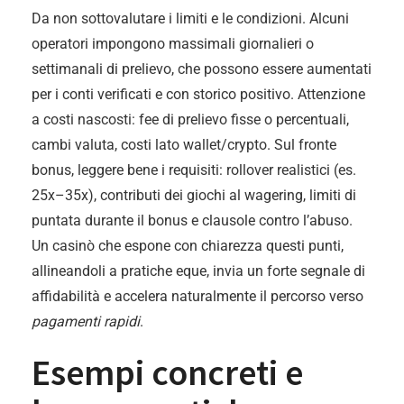
Da non sottovalutare i limiti e le condizioni. Alcuni
operatori impongono massimali giornalieri o
settimanali di prelievo, che possono essere aumentati
per i conti verificati e con storico positivo. Attenzione
a costi nascosti: fee di prelievo fisse o percentuali,
cambi valuta, costi lato wallet/crypto. Sul fronte
bonus, leggere bene i requisiti: rollover realistici (es.
25x–35x), contributi dei giochi al wagering, limiti di
puntata durante il bonus e clausole contro l’abuso.
Un casinò che espone con chiarezza questi punti,
allineandoli a pratiche eque, invia un forte segnale di
affidabilità e accelera naturalmente il percorso verso
pagamenti rapidi
.
Esempi concreti e