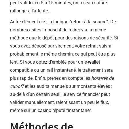
peut valider en 5 à 15 minutes, un réseau saturé
rallongera l’attente.
Autre élément clé : la logique “retour à la source”. De
nombreux sites imposent de retirer via la même
méthode que le dépôt pour des raisons de sécurité. Si
vous avez déposé par virement, votre retrait suivra
probablement le même chemin, ce qui peut être plus
lent. Si vous optez d’emblée pour un
e-wallet
compatible ou un rail instantané, le traitement sera
plus rapide. Enfin, prenez en compte les
horaires de
cut-off
et les audits manuels sur montants élevés :
au-delà d’un certain seuil, le service financier peut
valider manuellement, ralentissant un peu le flux,
même sur un casino réputé “instantané”.
Méthodes de