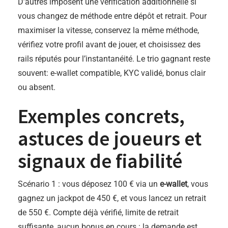
D’autres imposent une vérification additionnelle si
vous changez de méthode entre dépôt et retrait. Pour
maximiser la vitesse, conservez la même méthode,
vérifiez votre profil avant de jouer, et choisissez des
rails réputés pour l’instantanéité. Le trio gagnant reste
souvent: e-wallet compatible, KYC validé, bonus clair
ou absent.
Exemples concrets,
astuces de joueurs et
signaux de fiabilité
Scénario 1 : vous déposez 100 € via un
e-wallet
, vous
gagnez un jackpot de 450 €, et vous lancez un retrait
de 550 €. Compte déjà vérifié, limite de retrait
suffisante, aucun bonus en cours : la demande est