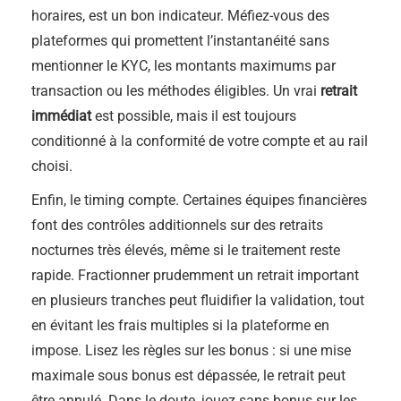
horaires, est un bon indicateur. Méfiez-vous des
plateformes qui promettent l’instantanéité sans
mentionner le KYC, les montants maximums par
transaction ou les méthodes éligibles. Un vrai
retrait
immédiat
est possible, mais il est toujours
conditionné à la conformité de votre compte et au rail
choisi.
Enfin, le timing compte. Certaines équipes financières
font des contrôles additionnels sur des retraits
nocturnes très élevés, même si le traitement reste
rapide. Fractionner prudemment un retrait important
en plusieurs tranches peut fluidifier la validation, tout
en évitant les frais multiples si la plateforme en
impose. Lisez les règles sur les bonus : si une mise
maximale sous bonus est dépassée, le retrait peut
être annulé. Dans le doute, jouez sans bonus sur les