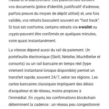
vos documents (pièce d’identité, justificatif d’adresse,
parfois preuve du moyen de dépôt utilisé) et, une fois
validés, vos retraits basculent souvent en “fast track”.
Si tout est conforme, certains retraits via
e-wallet
ou
crypto
peuvent être confirmés en quelques minutes,
voire quasi instantanément.
La vitesse dépend aussi du rail de paiement. Un
portefeuille électronique (Skrill, Neteller, MuchBetter et
consorts) ou un rail bancaire en temps réel (type
virement instantané lorsque disponible) permet un
transfert rapide, souvent 24/7, selon les régions. Les
cartes bancaires classiques impliquent des délais
d’acquéreur et de réseau, moins propices à
l’immédiat. En
crypto
, les confirmations blockchain
déterminent la cadence : un réseau peu congestionné