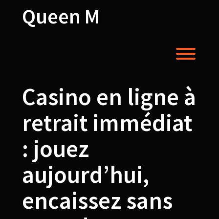
Skip
Queen M
to
content
Toggl
Casino en ligne à
retrait immédiat
: jouez
aujourd’hui,
encaissez sans