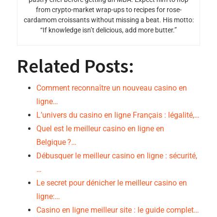
from crypto-market wrap-ups to recipes for rose-
cardamom croissants without missing a beat. His motto:
“If knowledge isn’t delicious, add more butter.”
Related Posts:
Comment reconnaître un nouveau casino en
ligne…
L’univers du casino en ligne Français : légalité,…
Quel est le meilleur casino en ligne en
Belgique ?…
Débusquer le meilleur casino en ligne : sécurité,
…
Le secret pour dénicher le meilleur casino en
ligne:…
Casino en ligne meilleur site : le guide complet…