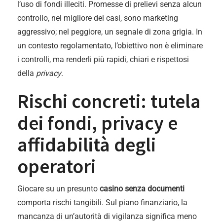
l’uso di fondi illeciti. Promesse di prelievi senza alcun
controllo, nel migliore dei casi, sono marketing
aggressivo; nel peggiore, un segnale di zona grigia. In
un contesto regolamentato, l’obiettivo non è eliminare
i controlli, ma renderli più rapidi, chiari e rispettosi
della
privacy
.
Rischi concreti: tutela
dei fondi, privacy e
affidabilità degli
operatori
Giocare su un presunto
casino senza documenti
comporta rischi tangibili. Sul piano finanziario, la
mancanza di un’autorità di vigilanza significa meno