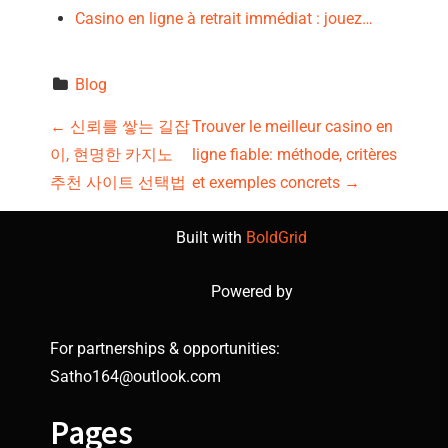
Casino en ligne à retrait immédiat : jouez…
Blog
P
←
신뢰를 쌓는 길잡
Trouver le meilleur casino en
이, 현명한 카지노
ligne fiable: méthode, critères
o
추천 사이트 선택법
et exemples concrets
→
s
Built with
BoldGrid
t
Powered by
n
a
For partnerships & opportunities:
Satho164@outlook.com
v
Pages
i