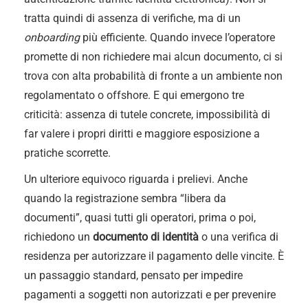
tratta quindi di assenza di verifiche, ma di un
onboarding
più efficiente. Quando invece l’operatore
promette di non richiedere mai alcun documento, ci si
trova con alta probabilità di fronte a un ambiente non
regolamentato o offshore. E qui emergono tre
criticità: assenza di tutele concrete, impossibilità di
far valere i propri diritti e maggiore esposizione a
pratiche scorrette.
Un ulteriore equivoco riguarda i prelievi. Anche
quando la registrazione sembra “libera da
documenti”, quasi tutti gli operatori, prima o poi,
richiedono un
documento di identità
o una verifica di
residenza per autorizzare il pagamento delle vincite. È
un passaggio standard, pensato per impedire
pagamenti a soggetti non autorizzati e per prevenire