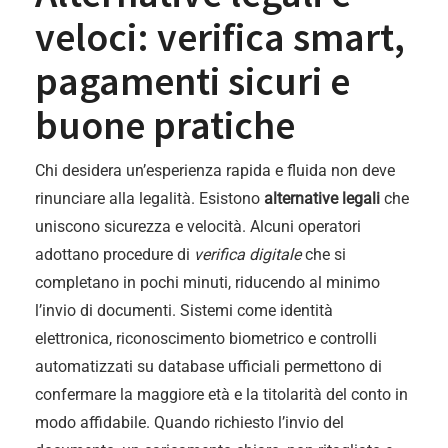
veloci: verifica smart,
pagamenti sicuri e
buone pratiche
Chi desidera un’esperienza rapida e fluida non deve
rinunciare alla legalità. Esistono
alternative legali
che
uniscono sicurezza e velocità. Alcuni operatori
adottano procedure di
verifica digitale
che si
completano in pochi minuti, riducendo al minimo
l’invio di documenti. Sistemi come identità
elettronica, riconoscimento biometrico e controlli
automatizzati su database ufficiali permettono di
confermare la maggiore età e la titolarità del conto in
modo affidabile. Quando richiesto l’invio del