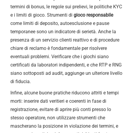
termini di bonus, le regole sui prelievi, le politiche KYC
e i limiti di gioco. Strumenti di
gioco responsabile
come limiti di deposito, autoesclusione e pause
temporanee sono un indicatore di serietà. Anche la
presenza di un servizio clienti reattivo e di procedure
chiare di reclamo è fondamentale per risolvere
eventuali problemi. Verificare che i giochi siano
certificati da laboratori indipendenti, e che RTP e RNG
siano sottoposti ad audit, aggiunge un ulteriore livello
di fiducia.
Infine, alcune buone pratiche riducono attriti e tempi
morti: inserire dati veritieri e coerenti in fase di
registrazione, evitare di aprire più conti presso lo
stesso operatore, non utilizzare strumenti che
mascherano la posizione in violazione dei termini, e