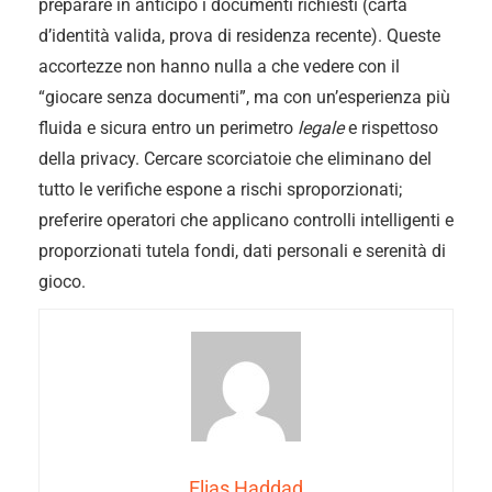
preparare in anticipo i documenti richiesti (carta
d’identità valida, prova di residenza recente). Queste
accortezze non hanno nulla a che vedere con il
“giocare senza documenti”, ma con un’esperienza più
fluida e sicura entro un perimetro
legale
e rispettoso
della privacy. Cercare scorciatoie che eliminano del
tutto le verifiche espone a rischi sproporzionati;
preferire operatori che applicano controlli intelligenti e
proporzionati tutela fondi, dati personali e serenità di
gioco.
Elias Haddad