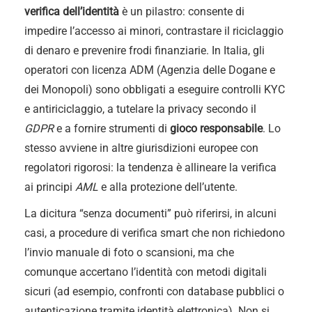
verifica dell’identità
è un pilastro: consente di
impedire l’accesso ai minori, contrastare il riciclaggio
di denaro e prevenire frodi finanziarie. In Italia, gli
operatori con licenza ADM (Agenzia delle Dogane e
dei Monopoli) sono obbligati a eseguire controlli KYC
e antiriciclaggio, a tutelare la privacy secondo il
GDPR
e a fornire strumenti di
gioco responsabile
. Lo
stesso avviene in altre giurisdizioni europee con
regolatori rigorosi: la tendenza è allineare la verifica
ai principi
AML
e alla protezione dell’utente.
La dicitura “senza documenti” può riferirsi, in alcuni
casi, a procedure di verifica smart che non richiedono
l’invio manuale di foto o scansioni, ma che
comunque accertano l’identità con metodi digitali
sicuri (ad esempio, confronti con database pubblici o
autenticazione tramite identità elettronica). Non si