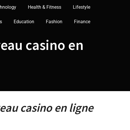
hnology
Health & Fitness
Lifestyle
s
Education
Fashion
Finance
eau casino en
eau casino en ligne