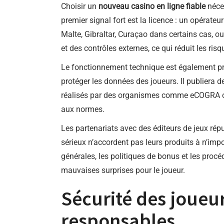
Choisir un
nouveau casino en ligne fiable
néces
premier signal fort est la licence : un opérate
Malte, Gibraltar, Curaçao dans certains cas, ou
et des contrôles externes, ce qui réduit les ris
Le fonctionnement technique est également pr
protéger les données des joueurs. Il publiera 
réalisés par des organismes comme eCOGRA ou 
aux normes.
Les partenariats avec des éditeurs de jeux répu
sérieux n’accordent pas leurs produits à n’impor
générales, les politiques de bonus et les procéd
mauvaises surprises pour le joueur.
Sécurité des joueu
responsables