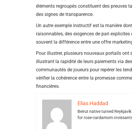
éléments regroupés constituent des preuves ta
des signes de transparence.
Un autre exemple instructif est la manière d
raisonnables, des exigences de pari explicites
souvent la différence entre une offre marketi
Pour illustrer, plusieurs nouveaux portails on
illustrant la rapidité de leurs paiements via d
communautés de joueurs pour repérer les tenda
vérifier la cohérence entre la promesse commer
financières.
Elias Haddad
Beirut native turned Reykjavík
for rose-cardamom croissants w