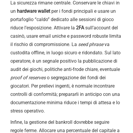
La sicurezza rimane centrale. Conservare le chiavi in
un
hardware wallet
per i fondi principali e usare un
portafoglio “caldo” dedicato alle sessioni di gioco
riduce l’esposizione. Attivare la
2FA
sull’account del
casinò, usare email uniche e password robuste limita
il rischio di compromissione. La
seed phrase
va
custodita offline, in luogo sicuro e ridondato. Sul lato
operatore, è un segnale positivo la pubblicazione di
audit dei giochi, politiche anti-frode chiare, eventuale
proof of reserves
o segregazione dei fondi dei
giocatori. Per prelievi ingenti, è normale incontrare
controlli di conformità; prepararli in anticipo con una
documentazione minima riduce i tempi di attesa e lo
stress operativo.
Infine, la gestione del bankroll dovrebbe seguire
regole ferme. Allocare una percentuale del capitale a