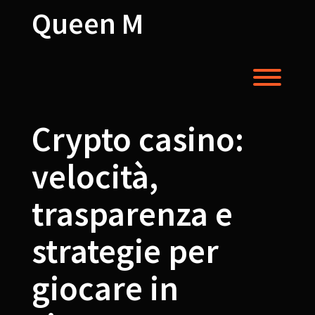
Skip
Queen M
to
content
Toggl
Crypto casino:
velocità,
trasparenza e
strategie per
giocare in