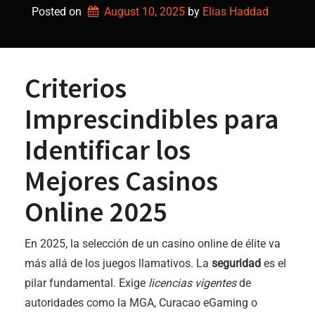
Posted on
August 10, 2025
by 
Elias Haddad
Criterios
Imprescindibles para
Identificar los
Mejores Casinos
Online 2025
En 2025, la selección de un casino online de élite va
más allá de los juegos llamativos. La
seguridad
es el
pilar fundamental. Exige
licencias vigentes
de
autoridades como la MGA, Curacao eGaming o