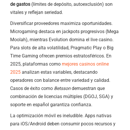
de gastos
(límites de depósito, autoexclusión) son
vitales y reflejan seriedad.
Diversificar proveedores maximiza oportunidades.
Microgaming destaca en jackpots progresivos (Mega
Moolah), mientras Evolution domina el live casino.
Para slots de alta volatilidad, Pragmatic Play o Big
Time Gaming ofrecen premios estratosféricos. En
2025, plataformas como
mejores casinos online
2025
analizan estas variables, destacando
operadores con balance entre variedad y calidad.
Casos de éxito como
Betsson
demuestran que
combinación de licencias múltiples (DGOJ, SGA) y
soporte en español garantiza confianza.
La optimización móvil es ineludible. Apps nativas
para iOS/Android deben consumir pocos recursos y