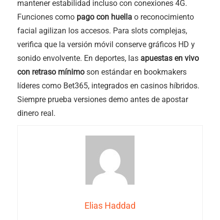
mantener estabilidad incluso con conexiones 4G.
Funciones como
pago con huella
o reconocimiento
facial agilizan los accesos. Para slots complejas,
verifica que la versión móvil conserve gráficos HD y
sonido envolvente. En deportes, las
apuestas en vivo
con retraso mínimo
son estándar en bookmakers
líderes como Bet365, integrados en casinos híbridos.
Siempre prueba versiones demo antes de apostar
dinero real.
Elias Haddad