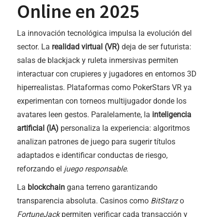
Online en 2025
La innovación tecnológica impulsa la evolución del
sector. La
realidad virtual (VR)
deja de ser futurista:
salas de blackjack y ruleta inmersivas permiten
interactuar con crupieres y jugadores en entornos 3D
hiperrealistas. Plataformas como PokerStars VR ya
experimentan con torneos multijugador donde los
avatares leen gestos. Paralelamente, la
inteligencia
artificial (IA)
personaliza la experiencia: algoritmos
analizan patrones de juego para sugerir títulos
adaptados e identificar conductas de riesgo,
reforzando el
juego responsable
.
La
blockchain
gana terreno garantizando
transparencia absoluta. Casinos como
BitStarz
o
FortuneJack
permiten verificar cada transacción y