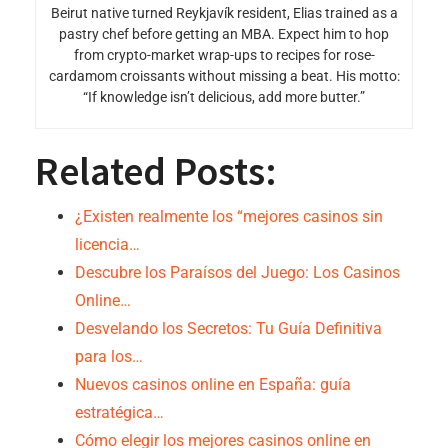
Beirut native turned Reykjavík resident, Elias trained as a
pastry chef before getting an MBA. Expect him to hop
from crypto-market wrap-ups to recipes for rose-
cardamom croissants without missing a beat. His motto:
“If knowledge isn’t delicious, add more butter.”
Related Posts:
¿Existen realmente los “mejores casinos sin
licencia…
Descubre los Paraísos del Juego: Los Casinos
Online…
Desvelando los Secretos: Tu Guía Definitiva
para los…
Nuevos casinos online en España: guía
estratégica…
Cómo elegir los mejores casinos online en