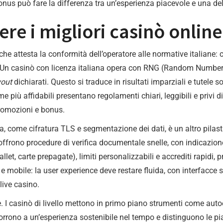
bonus può fare la differenza tra un’esperienza piacevole e una de
cere i migliori casinò onli
che attesta la conformità dell’operatore alle normative italiane: co
 Un casinò con licenza italiana opera con RNG (Random Number Gen
out
dichiarati. Questo si traduce in risultati imparziali e tutele 
me più affidabili presentano regolamenti chiari, leggibili e privi d
romozioni e bonus.
a, come cifratura TLS e segmentazione dei dati, è un altro pilastr
 offrono procedure di verifica documentale snelle, con indicazion
allet, carte prepagate), limiti personalizzabili e accrediti rapid
 e mobile: la user experience deve restare fluida, con interfacce s
live casino.
 I casinò di livello mettono in primo piano strumenti come autoes
rono a un’esperienza sostenibile nel tempo e distinguono le piat