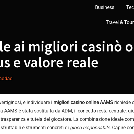
Business
Tec
Travel & Tour
e ai migliori casinò 
s e valore reale
Haddad
vertiginosi, e individuare i
migliori casino online AAMS
richiede o
a AAMS è stata sostituita da ADM, il concetto resta centrale: gi
à, trasparenza e tutela del giocatore. La combinazione ideale co
 sfruttabili e strumenti concreti di
gioco responsabile
. Capire com