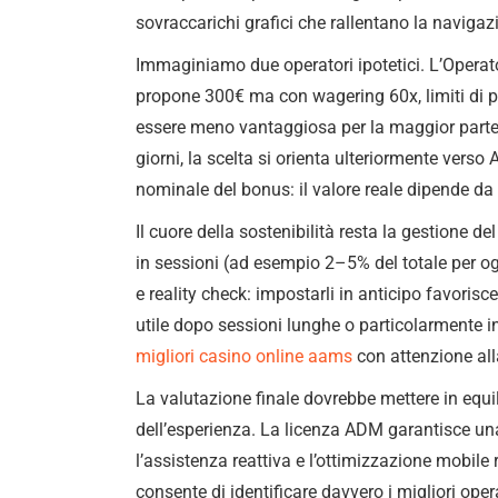
sovraccarichi grafici che rallentano la navigaz
Immaginiamo due operatori ipotetici. L’Operat
propone 300€ ma con wagering 60x, limiti di p
essere meno vantaggiosa per la maggior parte de
giorni, la scelta si orienta ulteriormente verso
nominale del bonus: il valore reale dipende da req
Il cuore della sostenibilità resta la gestione d
in sessioni (ad esempio 2–5% del totale per og
e reality check: impostarli in anticipo favoris
utile dopo sessioni lunghe o particolarmente in
migliori casino online aams
con attenzione all
La valutazione finale dovrebbe mettere in equi
dell’esperienza. La licenza ADM garantisce una 
l’assistenza reattiva e l’ottimizzazione mobil
consente di identificare davvero i migliori oper