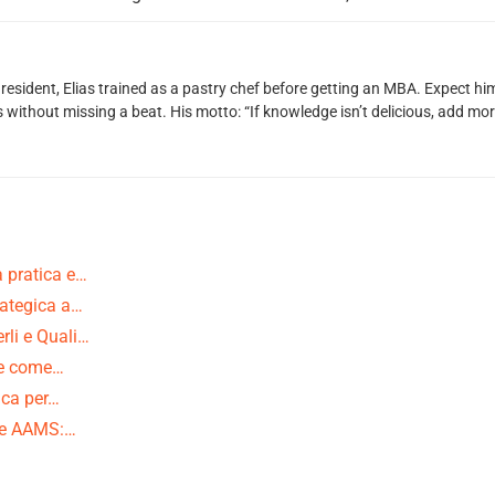
 resident, Elias trained as a pastry chef before getting an MBA. Expect 
ithout missing a beat. His motto: “If knowledge isn’t delicious, add more
 pratica e…
ategica a…
rli e Quali…
e e come…
ica per…
ine AAMS:…