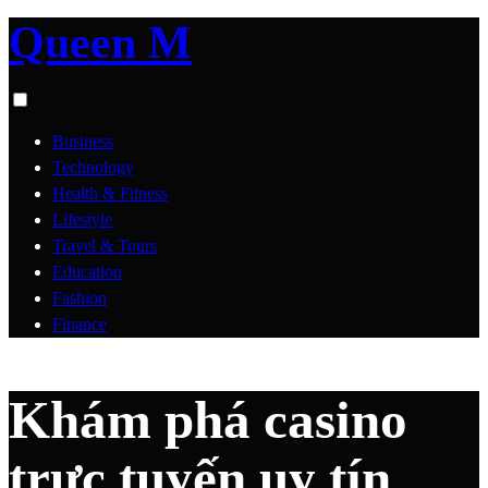
Skip
Queen M
to
content
Toggle
menu
Business
visibility.
Technology
Health & Fitness
Lifestyle
Travel & Tours
Education
Fashion
Finance
Khám phá
casino
trực tuyến uy tín