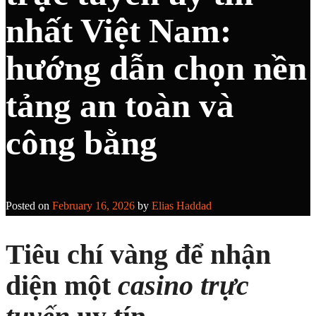
nhất Việt Nam
:
hướng dẫn chọn nền
tảng an toàn và
công bằng
Posted on
February 16, 2026
by
Elias Haddad
Tiêu chí vàng để nhận
diện một
casino trực