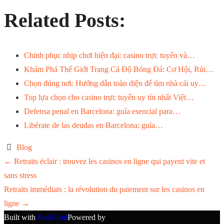
Related Posts:
Chinh phục nhịp chơi hiện đại: casino trực tuyến và…
Khám Phá Thế Giới Trang Cá Độ Bóng Đá: Cơ Hội, Rủi…
Chọn đúng nơi: Hướng dẫn toàn diện để tìm nhà cái uy…
Top lựa chọn cho casino trực tuyến uy tín nhất Việt…
Defensa penal en Barcelona: guía esencial para…
Libérate de las deudas en Barcelona: guía…
Blog
Post
←
Retraits éclair : trouvez les casinos en ligne qui payent vite et
sans stress
navigation
Retraits immédiats : la révolution du paiement sur les casinos en
ligne
→
Built with
BoldGrid
Powered by