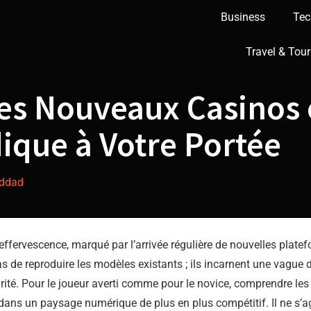
Business
Tec
Travel & Tour
s Nouveaux Casinos 
ique à Votre Portée
addad
e effervescence, marqué par l’arrivée régulière de nouvelles plate
 de reproduire les modèles existants ; ils incarnent une vague d
écurité. Pour le joueur averti comme pour le novice, comprendre 
dans un paysage numérique de plus en plus compétitif. Il ne s’ag