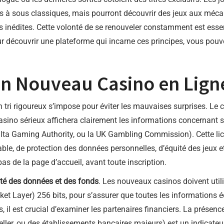
s à sous classiques, mais pourront découvrir des jeux aux méc
 inédites. Cette volonté de se renouveler constamment est essent
ur découvrir une plateforme qui incarne ces principes, vous pouv
n Nouveau Casino en Ligne
 tri rigoureux s’impose pour éviter les mauvaises surprises. Le cr
asino sérieux affichera clairement les informations concernant s
lta Gaming Authority, ou la UK Gambling Commission). Cette lic
le, de protection des données personnelles, d’équité des jeux et 
bas de la page d’accueil, avant toute inscription.
ité des données et des fonds
. Les nouveaux casinos doivent utili
t Layer) 256 bits, pour s’assurer que toutes les informations é
eurs, il est crucial d’examiner les partenaires financiers. La prés
teller, ou des établissements bancaires majeurs) est un indicateu