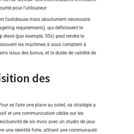
ité pour l’utilisateur.
vent fastidieuse mais absolument nécessaire.
gering requirements), qui définissent le
p élevé (par exemple, 50x) peut rendre le
s (souvent les machines à sous comptent à
ains issus des bonus, et la durée de validité de
sition des
ur se faire une place au soleil, sa stratégie a
essif et une communication ciblée sur les
exclusivité de six mois avec un studio de jeux
re une identité forte, attirant une communauté