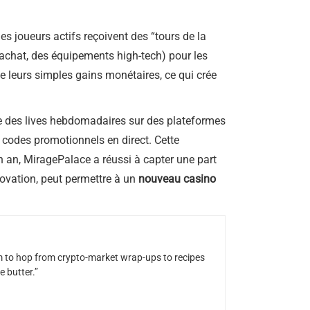
s joueurs actifs reçoivent des “tours de la
’achat, des équipements high-tech) pour les
e leurs simples gains monétaires, ce qui crée
me des lives hebdomadaires sur des plateformes
 codes promotionnels en direct. Cette
n an, MiragePalace a réussi à capter une part
nnovation, peut permettre à un
nouveau casino
him to hop from crypto-market wrap-ups to recipes
 butter.”