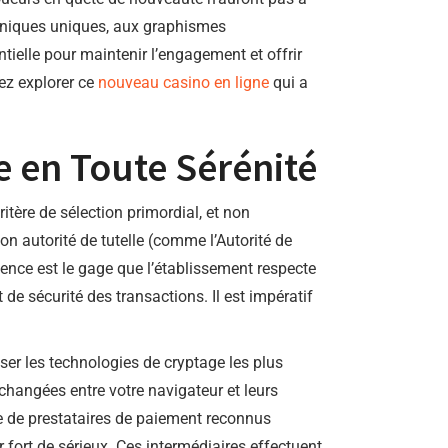
aniques uniques, aux graphismes
ielle pour maintenir l’engagement et offrir
ez explorer ce
nouveau casino en ligne
qui a
 en Toute Sérénité
itère de sélection primordial, et non
on autorité de tutelle (comme l’Autorité de
ence est le gage que l’établissement respecte
de sécurité des transactions. Il est impératif
ser les technologies de cryptage les plus
changées entre votre navigateur et leurs
ence de prestataires de paiement reconnus
r fort de sérieux. Ces intermédiaires effectuent