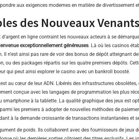
épondre aux exigences modernes en matière de divertissement et
bles des Nouveaux Venants
 d’argent en ligne contraint les nouveaux acteurs à se démarquer
bienvenue exceptionnellement généreuses
. Là où les casinos étab
on. Il n’est ainsi pas rare de voir des bonus de dépôt atteignant 
on, ou des packages répartis sur les quatre premiers dépôts. Cett
eur qui peut ainsi explorer le casino avec un bankroll boosté.
est au cœur de leur ADN. Libérés des infrastructures obsolètes, 
lement conçue avec les langages de programmation les plus récen
du smartphone à la tablette. La qualité graphique des jeux est o
t parmi les premiers à adopter de nouvelles méthodes de paiem
ondant à la demande croissante de transactions instantanées et s
gument de poids. Ils collaborent avec des fournisseurs de jeux d
ogue où les dernières sorties côtoient des titres exclusifs. Les