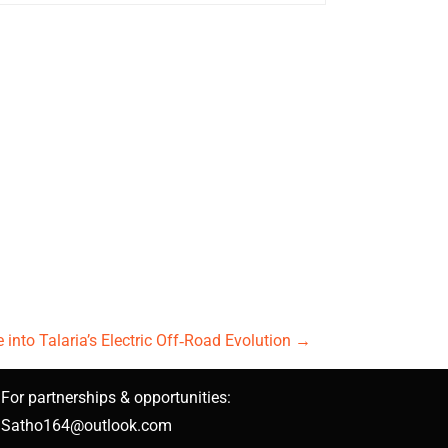
 into Talaria’s Electric Off‑Road Evolution
→
For partnerships & opportunities:
Satho164@outlook.com