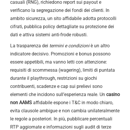
casuali (RNG), richiedono report sui payout e
verificano la segregazione dei fondi dei clienti. In
ambito sicurezza, un sito affidabile adotta protocolli
cifrati, pubblica policy dettagliate su protezione dei
dati e attiva sistemi anti-frode robusti.
La trasparenza dei
termini e condizioni
è un altro
indicatore decisivo. Promozioni e bonus possono
essere appetibili, ma vanno letti con attenzione:
requisiti di scommessa (wagering), limiti di puntata
durante il playthrough, restrizioni su giochi
contribuenti, scadenze e cap sui prelievi sono
elementi che incidono sull’esperienza reale. Un
casino
non AAMS
affidabile espone i T&C in modo chiaro,
evita clausole ambigue e non cambia unilateralmente
le regole a posteriori. In più, pubblicare percentuali
RTP aggiornate e informazioni sugli audit di terze