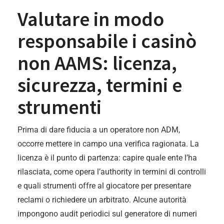
Valutare in modo
responsabile i casinò
non AAMS: licenza,
sicurezza, termini e
strumenti
Prima di dare fiducia a un operatore non ADM,
occorre mettere in campo una verifica ragionata. La
licenza è il punto di partenza: capire quale ente l’ha
rilasciata, come opera l’authority in termini di controlli
e quali strumenti offre al giocatore per presentare
reclami o richiedere un arbitrato. Alcune autorità
impongono audit periodici sul generatore di numeri