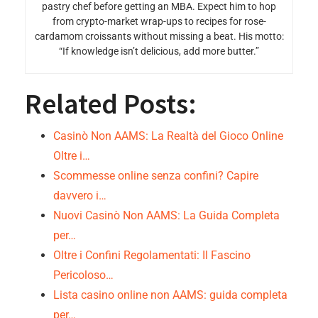
pastry chef before getting an MBA. Expect him to hop
from crypto-market wrap-ups to recipes for rose-
cardamom croissants without missing a beat. His motto:
“If knowledge isn’t delicious, add more butter.”
Related Posts:
Casinò Non AAMS: La Realtà del Gioco Online
Oltre i…
Scommesse online senza confini? Capire
davvero i…
Nuovi Casinò Non AAMS: La Guida Completa
per…
Oltre i Confini Regolamentati: Il Fascino
Pericoloso…
Lista casino online non AAMS: guida completa
per…