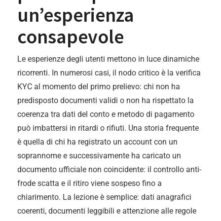
un’esperienza
consapevole
Le esperienze degli utenti mettono in luce dinamiche
ricorrenti. In numerosi casi, il nodo critico è la verifica
KYC al momento del primo prelievo: chi non ha
predisposto documenti validi o non ha rispettato la
coerenza tra dati del conto e metodo di pagamento
può imbattersi in ritardi o rifiuti. Una storia frequente
è quella di chi ha registrato un account con un
soprannome e successivamente ha caricato un
documento ufficiale non coincidente: il controllo anti-
frode scatta e il ritiro viene sospeso fino a
chiarimento. La lezione è semplice: dati anagrafici
coerenti, documenti leggibili e attenzione alle regole