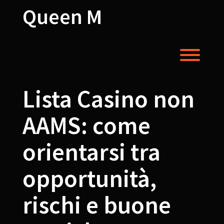
Skip
Queen M
to
content
Toggl
Lista Casino non
AAMS: come
orientarsi tra
opportunità,
rischi e buone