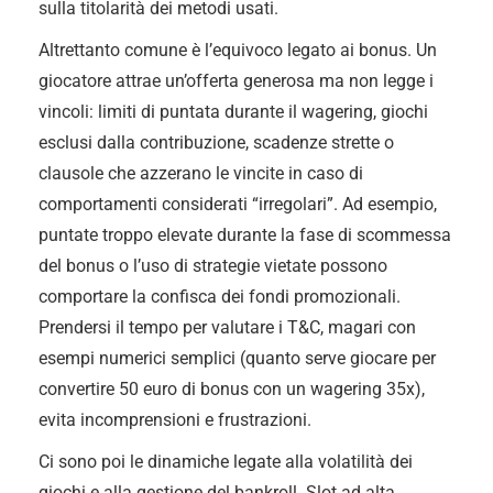
sulla titolarità dei metodi usati.
Altrettanto comune è l’equivoco legato ai bonus. Un
giocatore attrae un’offerta generosa ma non legge i
vincoli: limiti di puntata durante il wagering, giochi
esclusi dalla contribuzione, scadenze strette o
clausole che azzerano le vincite in caso di
comportamenti considerati “irregolari”. Ad esempio,
puntate troppo elevate durante la fase di scommessa
del bonus o l’uso di strategie vietate possono
comportare la confisca dei fondi promozionali.
Prendersi il tempo per valutare i T&C, magari con
esempi numerici semplici (quanto serve giocare per
convertire 50 euro di bonus con un wagering 35x),
evita incomprensioni e frustrazioni.
Ci sono poi le dinamiche legate alla volatilità dei
giochi e alla gestione del bankroll. Slot ad alta