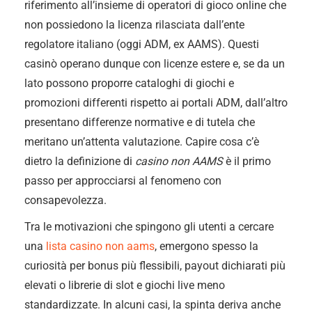
riferimento all’insieme di operatori di gioco online che
non possiedono la licenza rilasciata dall’ente
regolatore italiano (oggi ADM, ex AAMS). Questi
casinò operano dunque con licenze estere e, se da un
lato possono proporre cataloghi di giochi e
promozioni differenti rispetto ai portali ADM, dall’altro
presentano differenze normative e di tutela che
meritano un’attenta valutazione. Capire cosa c’è
dietro la definizione di
casino non AAMS
è il primo
passo per approcciarsi al fenomeno con
consapevolezza.
Tra le motivazioni che spingono gli utenti a cercare
una
lista casino non aams
, emergono spesso la
curiosità per bonus più flessibili, payout dichiarati più
elevati o librerie di slot e giochi live meno
standardizzate. In alcuni casi, la spinta deriva anche