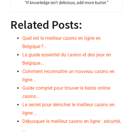
“If knowledge isn’t delicious, add more butter.”
Related Posts:
Quel est le meilleur casino en ligne en
Belgique ?…
Le guide essentiel du casino et des jeux en
Belgique…
Comment reconnaître un nouveau casino en
ligne…
Guide complet pour trouver le beste online
casino…
Le secret pour dénicher le meilleur casino en
ligne:…
Débusquer le meilleur casino en ligne : sécurité,
…