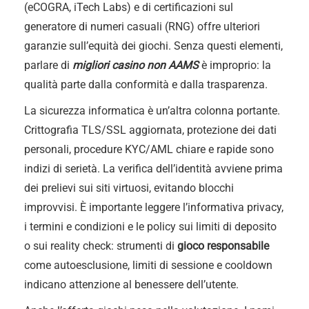
(eCOGRA, iTech Labs) e di certificazioni sul
generatore di numeri casuali (RNG) offre ulteriori
garanzie sull’equità dei giochi. Senza questi elementi,
parlare di
migliori casino non AAMS
è improprio: la
qualità parte dalla conformità e dalla trasparenza.
La sicurezza informatica è un’altra colonna portante.
Crittografia TLS/SSL aggiornata, protezione dei dati
personali, procedure KYC/AML chiare e rapide sono
indizi di serietà. La verifica dell’identità avviene prima
dei prelievi sui siti virtuosi, evitando blocchi
improvvisi. È importante leggere l’informativa privacy,
i termini e condizioni e le policy sui limiti di deposito
o sui reality check: strumenti di
gioco responsabile
come autoesclusione, limiti di sessione e cooldown
indicano attenzione al benessere dell’utente.