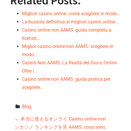
Related Posts:
Migliori casino online: come scegliere in modo…
La bussola definitiva ai migliori casinò online…
Casino online non AAMS: guida completa a
licenze,…
Miglior casino online non AAMS: scegliere in
modo…
Casinò Non AAMS: La Realtà del Gioco Online
Oltre i…
Casino online non AAMS: guida pratica per
scegliere…
Blog
P
←
本当に使えるオンライ
Casino online non
ンカジノ ランキングを見
AAMS: cosa sono,