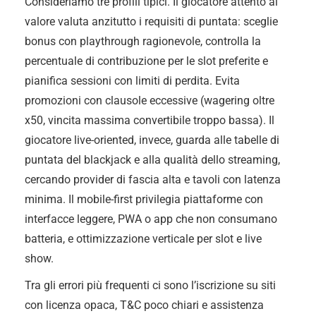
Consideriamo tre profili tipici. Il giocatore attento al
valore valuta anzitutto i requisiti di puntata: sceglie
bonus con playthrough ragionevole, controlla la
percentuale di contribuzione per le slot preferite e
pianifica sessioni con limiti di perdita. Evita
promozioni con clausole eccessive (wagering oltre
x50, vincita massima convertibile troppo bassa). Il
giocatore live-oriented, invece, guarda alle tabelle di
puntata del blackjack e alla qualità dello streaming,
cercando provider di fascia alta e tavoli con latenza
minima. Il mobile-first privilegia piattaforme con
interfacce leggere, PWA o app che non consumano
batteria, e ottimizzazione verticale per slot e live
show.
Tra gli errori più frequenti ci sono l’iscrizione su siti
con licenza opaca, T&C poco chiari e assistenza