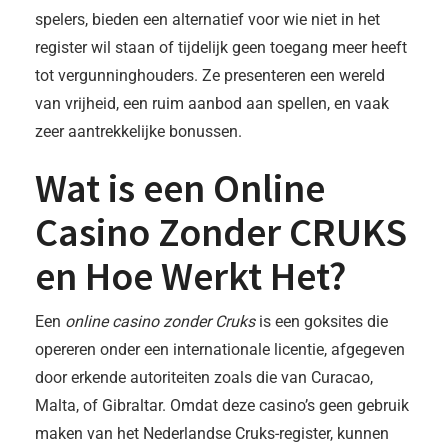
spelers, bieden een alternatief voor wie niet in het
register wil staan of tijdelijk geen toegang meer heeft
tot vergunninghouders. Ze presenteren een wereld
van vrijheid, een ruim aanbod aan spellen, en vaak
zeer aantrekkelijke bonussen.
Wat is een Online
Casino Zonder CRUKS
en Hoe Werkt Het?
Een
online casino zonder Cruks
is een goksites die
opereren onder een internationale licentie, afgegeven
door erkende autoriteiten zoals die van Curacao,
Malta, of Gibraltar. Omdat deze casino’s geen gebruik
maken van het Nederlandse Cruks-register, kunnen