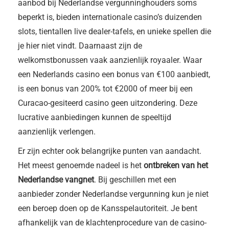
aanbod bij Nederlandse vergunninghouders soms
beperkt is, bieden internationale casino’s duizenden
slots, tientallen live dealer-tafels, en unieke spellen die
je hier niet vindt. Daarnaast zijn de
welkomstbonussen vaak aanzienlijk royaaler. Waar
een Nederlands casino een bonus van €100 aanbiedt,
is een bonus van 200% tot €2000 of meer bij een
Curacao-gesiteerd casino geen uitzondering. Deze
lucrative aanbiedingen kunnen de speeltijd
aanzienlijk verlengen.
Er zijn echter ook belangrijke punten van aandacht.
Het meest genoemde nadeel is het
ontbreken van het
Nederlandse vangnet
. Bij geschillen met een
aanbieder zonder Nederlandse vergunning kun je niet
een beroep doen op de Kansspelautoriteit. Je bent
afhankelijk van de klachtenprocedure van de casino-