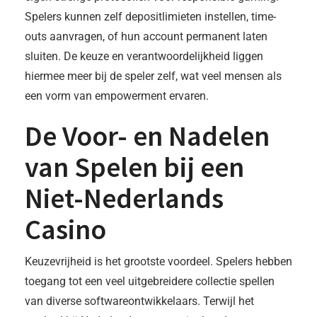
Spelers kunnen zelf depositlimieten instellen, time-
outs aanvragen, of hun account permanent laten
sluiten. De keuze en verantwoordelijkheid liggen
hiermee meer bij de speler zelf, wat veel mensen als
een vorm van empowerment ervaren.
De Voor- en Nadelen
van Spelen bij een
Niet-Nederlands
Casino
Keuzevrijheid is het grootste voordeel. Spelers hebben
toegang tot een veel uitgebreidere collectie spellen
van diverse softwareontwikkelaars. Terwijl het