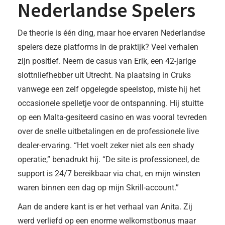
Nederlandse Spelers
De theorie is één ding, maar hoe ervaren Nederlandse
spelers deze platforms in de praktijk? Veel verhalen
zijn positief. Neem de casus van Erik, een 42-jarige
slottnliefhebber uit Utrecht. Na plaatsing in Cruks
vanwege een zelf opgelegde speelstop, miste hij het
occasionele spelletje voor de ontspanning. Hij stuitte
op een Malta-gesiteerd casino en was vooral tevreden
over de snelle uitbetalingen en de professionele live
dealer-ervaring. “Het voelt zeker niet als een shady
operatie,” benadrukt hij. “De site is professioneel, de
support is 24/7 bereikbaar via chat, en mijn winsten
waren binnen een dag op mijn Skrill-account.”
Aan de andere kant is er het verhaal van Anita. Zij
werd verliefd op een enorme welkomstbonus maar