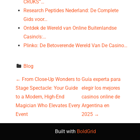
CRUKS”…
Research Peptides Nederland: De Complete
Gids voor…
Ontdek de Wereld van Online Buitenlandse
Casino's:…
Plinko: De Betoverende Wereld Van De Casino…
Blog
P
←
From Close-Up Wonders to
Guía experta para
Stage Spectacle: Your Guide
elegir los mejores
o
to a Modern, High-End
casinos online de
s
Magician Who Elevates Every
Argentina en
Event
2025
→
t
Built with
BoldGrid
n