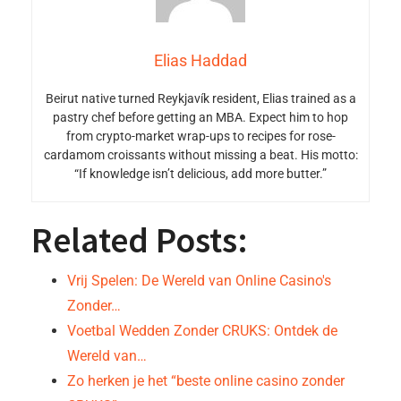
Elias Haddad
Beirut native turned Reykjavík resident, Elias trained as a
pastry chef before getting an MBA. Expect him to hop
from crypto-market wrap-ups to recipes for rose-
cardamom croissants without missing a beat. His motto:
“If knowledge isn’t delicious, add more butter.”
Related Posts:
Vrij Spelen: De Wereld van Online Casino's
Zonder…
Voetbal Wedden Zonder CRUKS: Ontdek de
Wereld van…
Zo herken je het “beste online casino zonder