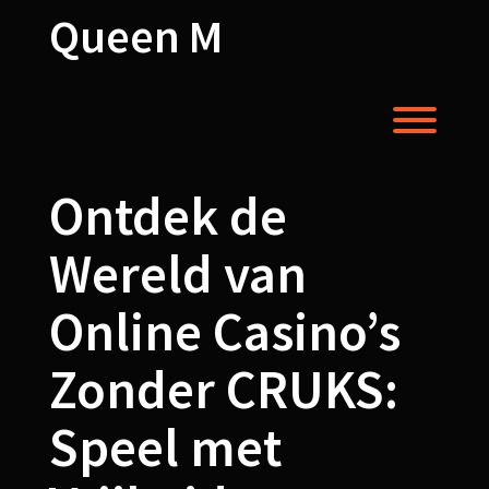
Skip
Queen M
to
content
Toggl
Ontdek de
Wereld van
Online Casino’s
Zonder CRUKS:
Speel met