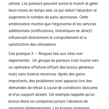
utiliser. Les parieurs peuvent suivre le match et gérer
leurs mises en temps réel, ce qui réduit l'abandon et
augmente le nombre de paris spontanés. Cette
amélioration montre que l'ergonomie et les services
additionnels (notifications, statistiques en direct)
influencent directement le comportement et la
satisfaction des utilisateurs.
Cas pratique 3 — Risques liés aux sites non
réglementés : Un groupe de parieurs s'est tourné vers
un opérateur offshore offrant des bonus généreux
mais sans licence reconnue. Après des gains
importants, des problèmes sont apparus lors des
demandes de retrait à cause de conditions obscures
et d'un support absent. Cet exemple rappelle qu'un
bonus élevé ne compense jamais l'absence de
garanties réglementaires. Les bonnes pratiques