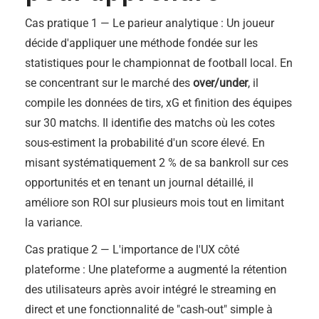
Cas pratique 1 — Le parieur analytique : Un joueur
décide d'appliquer une méthode fondée sur les
statistiques pour le championnat de football local. En
se concentrant sur le marché des
over/under
, il
compile les données de tirs, xG et finition des équipes
sur 30 matchs. Il identifie des matchs où les cotes
sous-estiment la probabilité d'un score élevé. En
misant systématiquement 2 % de sa bankroll sur ces
opportunités et en tenant un journal détaillé, il
améliore son ROI sur plusieurs mois tout en limitant
la variance.
Cas pratique 2 — L'importance de l'UX côté
plateforme : Une plateforme a augmenté la rétention
des utilisateurs après avoir intégré le streaming en
direct et une fonctionnalité de "cash-out" simple à