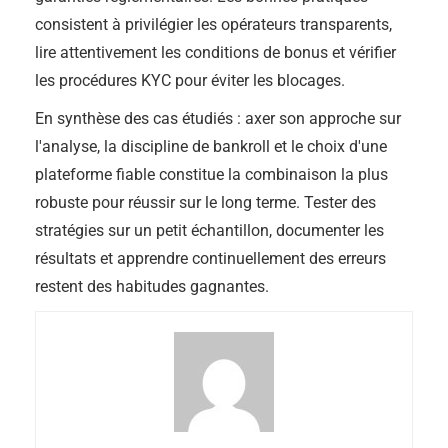
consistent à privilégier les opérateurs transparents,
lire attentivement les conditions de bonus et vérifier
les procédures KYC pour éviter les blocages.
En synthèse des cas étudiés : axer son approche sur
l'analyse, la discipline de bankroll et le choix d'une
plateforme fiable constitue la combinaison la plus
robuste pour réussir sur le long terme. Tester des
stratégies sur un petit échantillon, documenter les
résultats et apprendre continuellement des erreurs
restent des habitudes gagnantes.