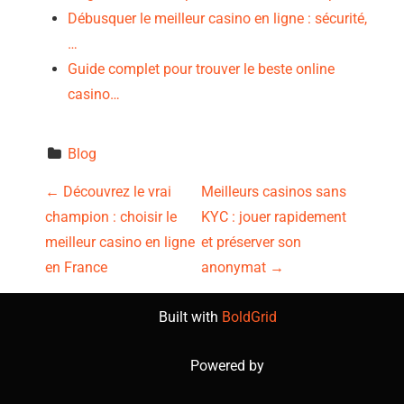
Débusquer le meilleur casino en ligne : sécurité,
…
Guide complet pour trouver le beste online
casino…
Blog
P
←
Découvrez le vrai
Meilleurs casinos sans
champion : choisir le
KYC : jouer rapidement
o
meilleur casino en ligne
et préserver son
s
en France
anonymat
→
t
Built with
BoldGrid
n
Powered by
a