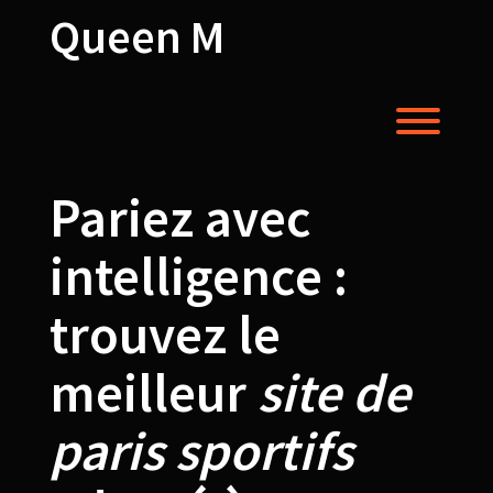
Skip
Queen M
to
content
Toggl
Pariez avec
intelligence :
trouvez le
meilleur
site de
paris sportifs