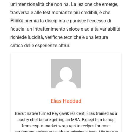
un’intenzionalità che non ha. La lezione che emerge,
trasversale alle testimonianze più credibili, è che
Plinko
premia la disciplina e punisce l’eccesso di
fiducia: un intrattenimento veloce e ad alta variabilità
richiede lucidità, verifiche tecniche e una lettura
critica delle esperienze altrui.
Elias Haddad
Beirut native turned Reykjavík resident, Elias trained as a
pastry chef before getting an MBA. Expect him to hop
from crypto-market wrap-ups to recipes for rose-