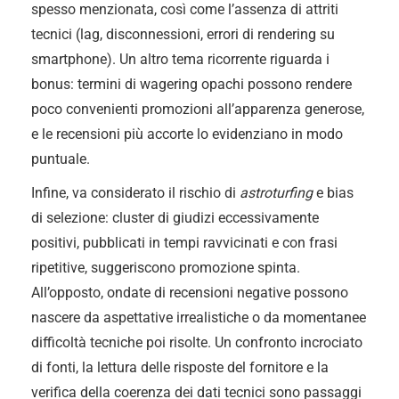
spesso menzionata, così come l’assenza di attriti
tecnici (lag, disconnessioni, errori di rendering su
smartphone). Un altro tema ricorrente riguarda i
bonus: termini di wagering opachi possono rendere
poco convenienti promozioni all’apparenza generose,
e le recensioni più accorte lo evidenziano in modo
puntuale.
Infine, va considerato il rischio di
astroturfing
e bias
di selezione: cluster di giudizi eccessivamente
positivi, pubblicati in tempi ravvicinati e con frasi
ripetitive, suggeriscono promozione spinta.
All’opposto, ondate di recensioni negative possono
nascere da aspettative irrealistiche o da momentanee
difficoltà tecniche poi risolte. Un confronto incrociato
di fonti, la lettura delle risposte del fornitore e la
verifica della coerenza dei dati tecnici sono passaggi