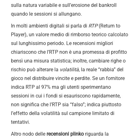
sulla natura variabile e sull’erosione del bankroll
quando le sessioni si allungano.
In molti ambienti digitali si parla di
RTP
(Return to
Player), un valore medio di rimborso teorico calcolato
sul lunghissimo periodo. Le recensioni migliori
chiariscono che l’RTP non è una promessa di profitto
bensì una misura statistica; inoltre, cambiare righe o
rischio può alterare la
volatilità
, la reale “rabbia” del
gioco nel distribuire vincite e perdite. Se un fornitore
indica RTP al 97% ma gli utenti sperimentano
sessioni in cui i fondi si esauriscono rapidamente,
non significa che l’RTP sia “falso”; indica piuttosto
l’effetto della volatilità sul campione limitato di
tentativi.
Altro nodo delle
recensioni plinko
riguarda la