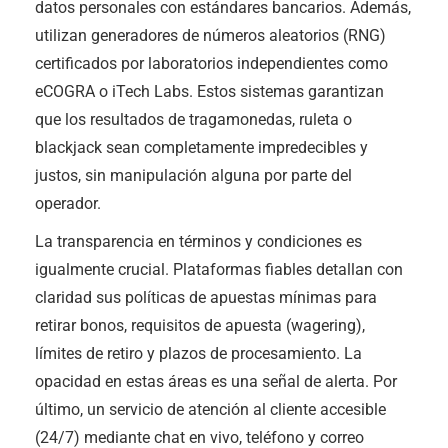
datos personales con estándares bancarios. Además,
utilizan generadores de números aleatorios (RNG)
certificados por laboratorios independientes como
eCOGRA o iTech Labs. Estos sistemas garantizan
que los resultados de tragamonedas, ruleta o
blackjack sean completamente impredecibles y
justos, sin manipulación alguna por parte del
operador.
La transparencia en términos y condiciones es
igualmente crucial. Plataformas fiables detallan con
claridad sus políticas de apuestas mínimas para
retirar bonos, requisitos de apuesta (wagering),
límites de retiro y plazos de procesamiento. La
opacidad en estas áreas es una señal de alerta. Por
último, un servicio de atención al cliente accesible
(24/7) mediante chat en vivo, teléfono y correo