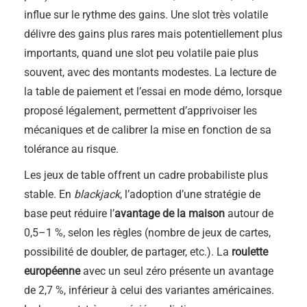
influe sur le rythme des gains. Une slot très volatile
délivre des gains plus rares mais potentiellement plus
importants, quand une slot peu volatile paie plus
souvent, avec des montants modestes. La lecture de
la table de paiement et l’essai en mode démo, lorsque
proposé légalement, permettent d’apprivoiser les
mécaniques et de calibrer la mise en fonction de sa
tolérance au risque.
Les jeux de table offrent un cadre probabiliste plus
stable. En
blackjack
, l’adoption d’une stratégie de
base peut réduire l’
avantage de la maison
autour de
0,5–1 %, selon les règles (nombre de jeux de cartes,
possibilité de doubler, de partager, etc.). La
roulette
européenne
avec un seul zéro présente un avantage
de 2,7 %, inférieur à celui des variantes américaines.