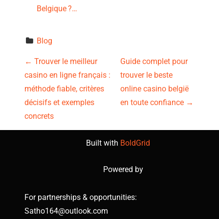
Belgique ?…
Blog
P
←
Trouver le meilleur
Guide complet pour
casino en ligne français :
trouver le beste
o
méthode fiable, critères
online casino belgië
s
décisifs et exemples
en toute confiance
→
concrets
t
Built with
BoldGrid
n
a
Powered by
v
For partnerships & opportunities:
i
Satho164@outlook.com