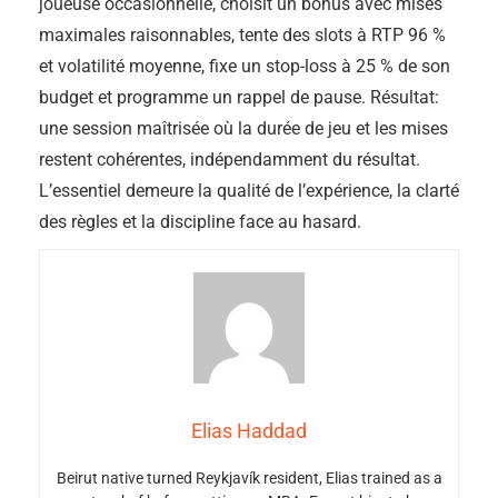
joueuse occasionnelle, choisit un bonus avec mises
maximales raisonnables, tente des slots à RTP 96 %
et volatilité moyenne, fixe un stop-loss à 25 % de son
budget et programme un rappel de pause. Résultat:
une session maîtrisée où la durée de jeu et les mises
restent cohérentes, indépendamment du résultat.
L’essentiel demeure la qualité de l’expérience, la clarté
des règles et la discipline face au hasard.
Elias Haddad
Beirut native turned Reykjavík resident, Elias trained as a