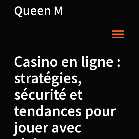
Skip
Queen M
to
content
Toggl
Casino en ligne :
stratégies,
sécurité et
tendances pour
jouer avec