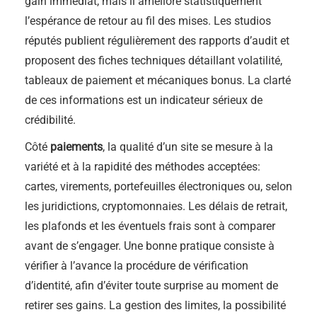
gain immédiat, mais il améliore statistiquement
l’espérance de retour au fil des mises. Les studios
réputés publient régulièrement des rapports d’audit et
proposent des fiches techniques détaillant volatilité,
tableaux de paiement et mécaniques bonus. La clarté
de ces informations est un indicateur sérieux de
crédibilité.
Côté
paiements
, la qualité d’un site se mesure à la
variété et à la rapidité des méthodes acceptées:
cartes, virements, portefeuilles électroniques ou, selon
les juridictions, cryptomonnaies. Les délais de retrait,
les plafonds et les éventuels frais sont à comparer
avant de s’engager. Une bonne pratique consiste à
vérifier à l’avance la procédure de vérification
d’identité, afin d’éviter toute surprise au moment de
retirer ses gains. La gestion des limites, la possibilité