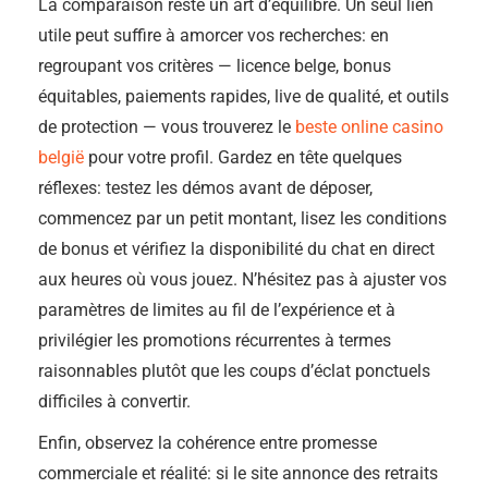
La comparaison reste un art d’équilibre. Un seul lien
utile peut suffire à amorcer vos recherches: en
regroupant vos critères — licence belge, bonus
équitables, paiements rapides, live de qualité, et outils
de protection — vous trouverez le
beste online casino
belgië
pour votre profil. Gardez en tête quelques
réflexes: testez les démos avant de déposer,
commencez par un petit montant, lisez les conditions
de bonus et vérifiez la disponibilité du chat en direct
aux heures où vous jouez. N’hésitez pas à ajuster vos
paramètres de limites au fil de l’expérience et à
privilégier les promotions récurrentes à termes
raisonnables plutôt que les coups d’éclat ponctuels
difficiles à convertir.
Enfin, observez la cohérence entre promesse
commerciale et réalité: si le site annonce des retraits