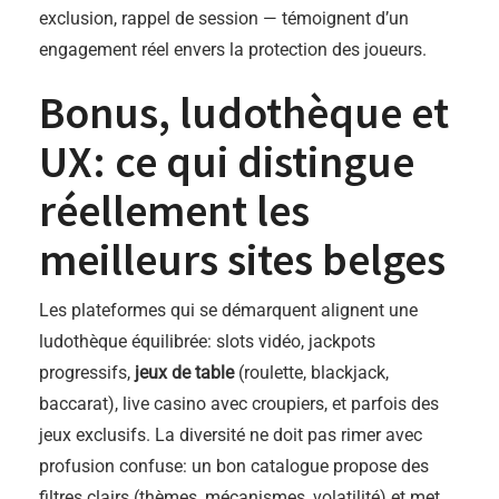
exclusion, rappel de session — témoignent d’un
engagement réel envers la protection des joueurs.
Bonus, ludothèque et
UX: ce qui distingue
réellement les
meilleurs sites belges
Les plateformes qui se démarquent alignent une
ludothèque équilibrée: slots vidéo, jackpots
progressifs,
jeux de table
(roulette, blackjack,
baccarat), live casino avec croupiers, et parfois des
jeux exclusifs. La diversité ne doit pas rimer avec
profusion confuse: un bon catalogue propose des
filtres clairs (thèmes, mécanismes, volatilité) et met