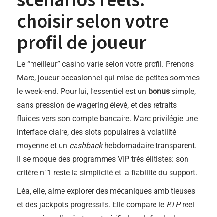
choisir selon votre
profil de joueur
Le “meilleur” casino varie selon votre profil. Prenons
Marc, joueur occasionnel qui mise de petites sommes
le week-end. Pour lui, l’essentiel est un
bonus
simple,
sans pression de wagering élevé, et des retraits
fluides vers son compte bancaire. Marc privilégie une
interface claire, des slots populaires à volatilité
moyenne et un
cashback
hebdomadaire transparent.
Il se moque des programmes VIP très élitistes: son
critère n°1 reste la simplicité et la fiabilité du support.
Léa, elle, aime explorer des mécaniques ambitieuses
et des jackpots progressifs. Elle compare le
RTP
réel