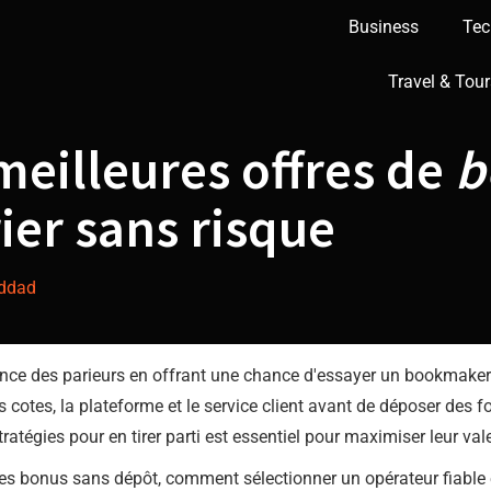
Business
Tec
Travel & Tour
meilleures offres de
b
ier sans risque
addad
ence des parieurs en offrant une chance d'essayer un bookmaker
s cotes, la plateforme et le service client avant de déposer des 
ratégies pour en tirer parti est essentiel pour maximiser leur vale
des bonus sans dépôt, comment sélectionner un opérateur fiable