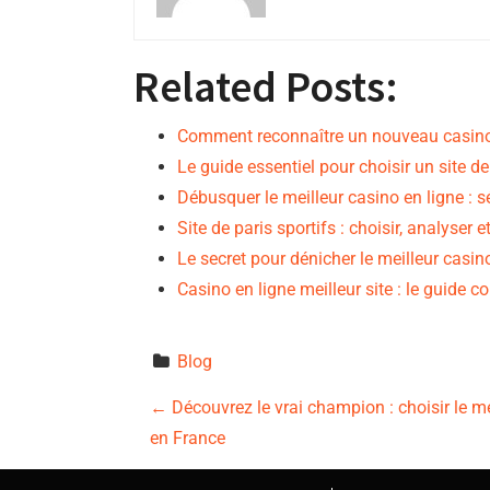
Related Posts:
Comment reconnaître un nouveau casino
Le guide essentiel pour choisir un site d
Débusquer le meilleur casino en ligne : s
Site de paris sportifs : choisir, analyser e
Le secret pour dénicher le meilleur casin
Casino en ligne meilleur site : le guide 
Blog
P
←
Découvrez le vrai champion : choisir le me
en France
o