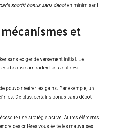
 paris sportif bonus sans depot
en minimisant
, mécanismes et
er sans exiger de versement initial. Le
nt, ces bonus comportent souvent des
 pouvoir retirer les gains. Par exemple, un
finies. De plus, certains bonus sans dépôt
nécessite une stratégie active. Autres éléments
prendre ces critères vous évite les mauvaises