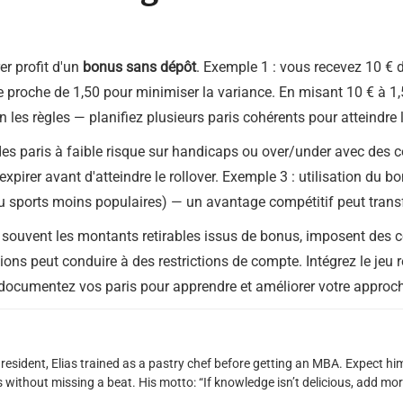
er profit d'un
bonus sans dépôt
. Exemple 1 : vous recevez 10 € d
te proche de 1,50 pour minimiser la variance. En misant 10 € à 1,5
n les règles — planifiez plusieurs paris cohérents pour atteindre
es paris à faible risque sur handicaps ou over/under avec des co
 expirer avant d'atteindre le rollover. Exemple 3 : utilisation du
ou sports moins populaires) — un avantage compétitif peut transfo
t souvent les montants retirables issus de bonus, imposent des c
s peut conduire à des restrictions de compte. Intégrez le jeu re
t documentez vos paris pour apprendre et améliorer votre approc
 resident, Elias trained as a pastry chef before getting an MBA. Expect 
ithout missing a beat. His motto: “If knowledge isn’t delicious, add more