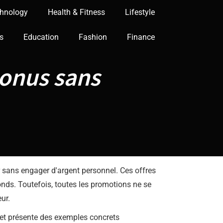
hnology
Health & Fitness
Lifestyle
s
Education
Fashion
Finance
onus sans
 sans engager d'argent personnel. Ces offres
fonds. Toutefois, toutes les promotions ne se
ur.
 et présente des exemples concrets