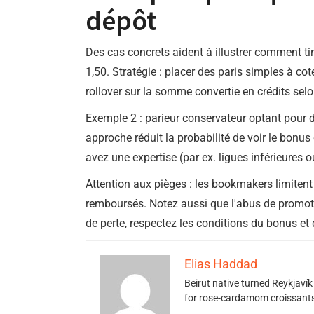
dépôt
Des cas concrets aident à illustrer comment tir
1,50. Stratégie : placer des paris simples à co
rollover sur la somme convertie en crédits selo
Exemple 2 : parieur conservateur optant pour d
approche réduit la probabilité de voir le bonus
avez une expertise (par ex. ligues inférieures 
Attention aux pièges : les bookmakers limiten
remboursés. Notez aussi que l'abus de promotion
de perte, respectez les conditions du bonus e
Elias Haddad
Beirut native turned Reykjavík
for rose-cardamom croissants w