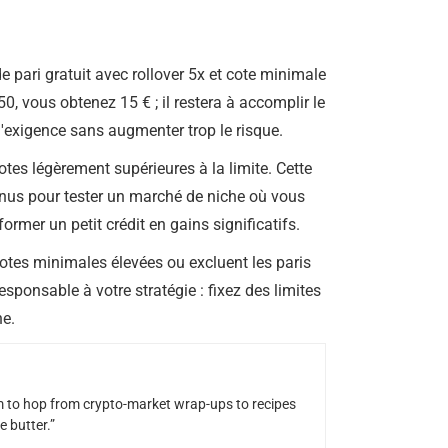
e pari gratuit avec rollover 5x et cote minimale
0, vous obtenez 15 € ; il restera à accomplir le
 l'exigence sans augmenter trop le risque.
tes légèrement supérieures à la limite. Cette
 bonus pour tester un marché de niche où vous
rmer un petit crédit en gains significatifs.
otes minimales élevées ou excluent les paris
sponsable à votre stratégie : fixez des limites
he.
him to hop from crypto-market wrap-ups to recipes
 butter.”