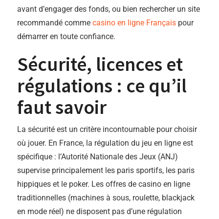
avant d’engager des fonds, ou bien rechercher un site
recommandé comme
casino en ligne Français
pour
démarrer en toute confiance.
Sécurité, licences et
régulations : ce qu’il
faut savoir
La sécurité est un critère incontournable pour choisir
où jouer. En France, la régulation du jeu en ligne est
spécifique : l’Autorité Nationale des Jeux (ANJ)
supervise principalement les paris sportifs, les paris
hippiques et le poker. Les offres de casino en ligne
traditionnelles (machines à sous, roulette, blackjack
en mode réel) ne disposent pas d’une régulation