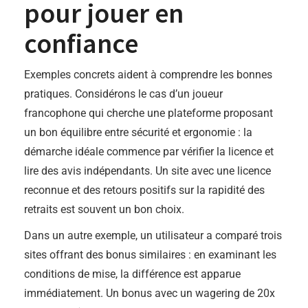
pour jouer en
confiance
Exemples concrets aident à comprendre les bonnes
pratiques. Considérons le cas d’un joueur
francophone qui cherche une plateforme proposant
un bon équilibre entre sécurité et ergonomie : la
démarche idéale commence par vérifier la licence et
lire des avis indépendants. Un site avec une licence
reconnue et des retours positifs sur la rapidité des
retraits est souvent un bon choix.
Dans un autre exemple, un utilisateur a comparé trois
sites offrant des bonus similaires : en examinant les
conditions de mise, la différence est apparue
immédiatement. Un bonus avec un wagering de 20x