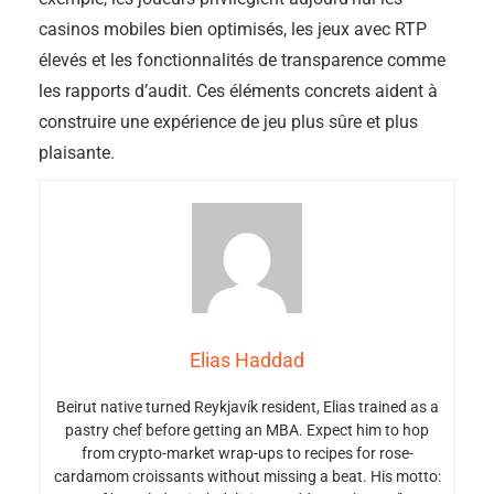
casinos mobiles bien optimisés, les jeux avec RTP
élevés et les fonctionnalités de transparence comme
les rapports d’audit. Ces éléments concrets aident à
construire une expérience de jeu plus sûre et plus
plaisante.
Elias Haddad
Beirut native turned Reykjavík resident, Elias trained as a
pastry chef before getting an MBA. Expect him to hop
from crypto-market wrap-ups to recipes for rose-
cardamom croissants without missing a beat. His motto: