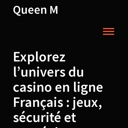
Skip
Queen M
to
content
Toggl
Explorez
l’univers du
casino en ligne
Français : jeux,
sécurité et