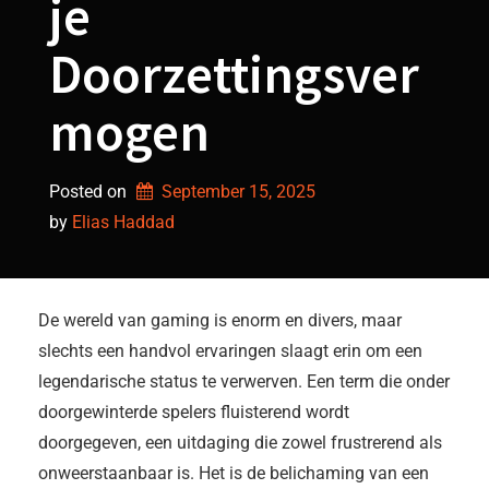
je
Doorzettingsver
mogen
Posted on
September 15, 2025
by 
Elias Haddad
De wereld van gaming is enorm en divers, maar
slechts een handvol ervaringen slaagt erin om een
legendarische status te verwerven. Een term die onder
doorgewinterde spelers fluisterend wordt
doorgegeven, een uitdaging die zowel frustrerend als
onweerstaanbaar is. Het is de belichaming van een