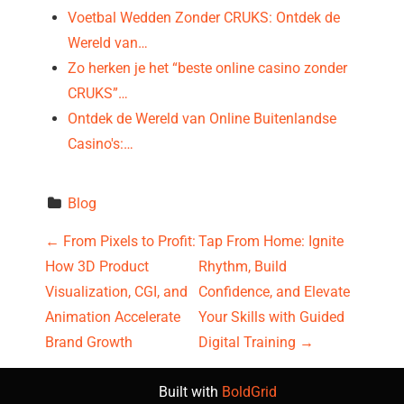
Voetbal Wedden Zonder CRUKS: Ontdek de
Wereld van…
Zo herken je het “beste online casino zonder
CRUKS”…
Ontdek de Wereld van Online Buitenlandse
Casino's:…
Blog
P
←
From Pixels to Profit:
Tap From Home: Ignite
How 3D Product
Rhythm, Build
o
Visualization, CGI, and
Confidence, and Elevate
s
Animation Accelerate
Your Skills with Guided
Brand Growth
Digital Training
→
t
Built with
BoldGrid